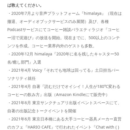
ば教えてください。
・2020年7月より音声プラットフォーム『himalaya』（現在は
撤退、オーディオブックサービスのみ展開）及び、各種
Podcastサービスにてコーヒー雑談バラエティラジオ『コーヒ
ー沼で泥遊び』の放送を開始。現在までに、500以上のコンテ
ンツを作成。コーヒー業界内外のゲストも多数。
・2020年12月 himalaya『2020年に名を残したキャスター50
名/癒し部門』入選
・2021年4月 Voicy『それでも地球は回ってる』土日担当パー
ソナリティ就任
・2021年4月 自著『読むだけでオイシイ！人生が180℃変わる
コーヒーの飲み方』出版（Amazon Kindleにて販売中）
・2021年6月 東京サンクチュアリ出版イベントスペースにて、
自著の出版記念トークイベントを開催
・2021年6月 東京日本橋にある大手コーヒー器具メーカー直営
のカフェ『HARIO CAFE』で行われたイベント『Chat with ( )