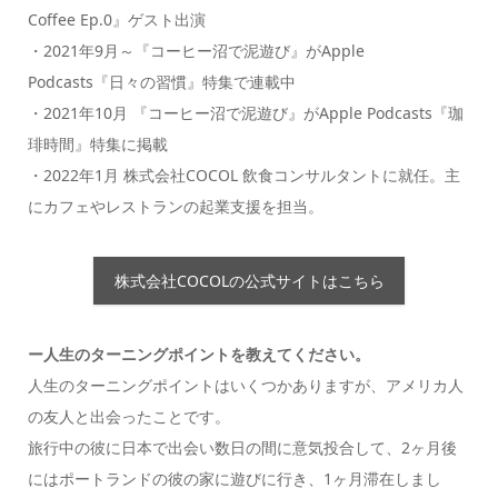
Coffee Ep.0』ゲスト出演
・2021年9月～『コーヒー沼で泥遊び』がApple
Podcasts『日々の習慣』特集で連載中
・2021年10月 『コーヒー沼で泥遊び』がApple Podcasts『珈
琲時間』特集に掲載
・2022年1月 株式会社COCOL 飲食コンサルタントに就任。主
にカフェやレストランの起業支援を担当。
株式会社COCOLの公式サイトはこちら
ー
人生のターニングポイントを教えてください。
人生のターニングポイントはいくつかありますが、アメリカ人
の友人と出会ったことです。
旅行中の彼に日本で出会い数日の間に意気投合して、2ヶ月後
にはポートランドの彼の家に遊びに行き、1ヶ月滞在しまし