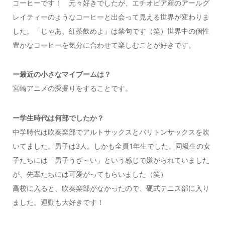
コーヒーです！ 元々好きでしたが、エチオピア産のアールグ
レイティーのようなコーヒーと出会って見える世界が変わりま
した。「じゃあ、紅茶飲めよ」は禁句です（笑）世界中の個性
豊かなコーヒーを気分に合わせて楽しむことが好きです。
ー
最近の小さなマイブームは？
宮崎アニメの深掘りをすることです。
ー
学生時代は何部でしたか
？
中学時代は吹奏楽部でアルトサックスとバリトンサックスを吹
いてました。男子は3人。しかも全員1年生でした。同級生の女
子たちには「男子うざ～い」という感じで嫌がられていました
が、先輩たちには可愛がってもらいました（笑）
高校に入ると、吹奏楽部がなかったので、硬式テニス部に入り
ました。運動も大好きです！