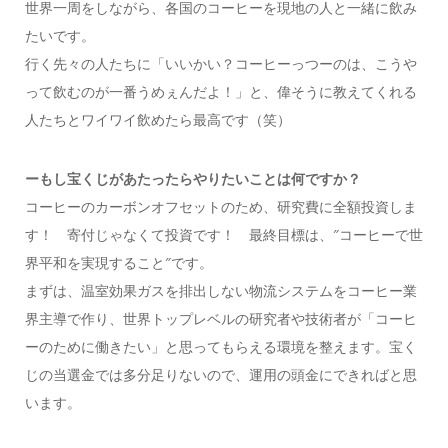
世界一周をしながら、各国のコーヒーを現地の人と一緒に飲み
たいです。
行く先々の人たちに「いいかい？コーヒーっつーのは、こうや
って飲むのが一番うめぇんだよ！」と、偉そうに教えてくれる
人たちとワイワイ飲めたら最高です（笑）
ー
もし宝くじがあたったらやりたいことは何ですか？
コーヒーのカーボンオフセットのため、研究費に全額投資しま
す！ 寄付じゃなくて投資です！ 最終目標は、″コーヒーで世
界平和を実現すること″です。
まずは、温室効果ガスを排出しない物流システムをコーヒー業
界主導で作り、世界トップレベルの研究者や技術者が「コーヒ
ーのために働きたい」と思ってもらえる環境を整えます。宝く
じの当選金では多分足りないので、運用の頭金にできればと思
います。