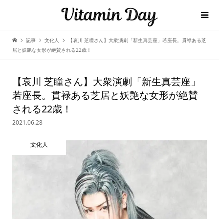
記事
文化人
【哀川 芝瞳さん】大衆演劇「新生真芸座」若座長。貫禄ある芝
居と妖艶な女形が絶賛される22歳！
【哀川 芝瞳さん】大衆演劇「新生真芸座」
若座長。貫禄ある芝居と妖艶な女形が絶賛
される22歳！
2021.06.28
文化人