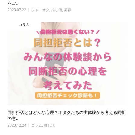
をご...
2023.07.22
ジャニオタ
,
推し活
,
美容
コラム
同担拒否とはどんな心理？オタクたちの実体験から考える同拒
の意...
2023.12.24
コラム
,
推し活