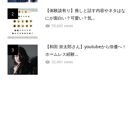
【体験談有り】推しと話す内容やネタはな
2
にが面白い？可愛い？気...
59,645 views
【和田 崇太郎さん】youtubeから俳優へ！
3
ホームレス経験...
32,441 views