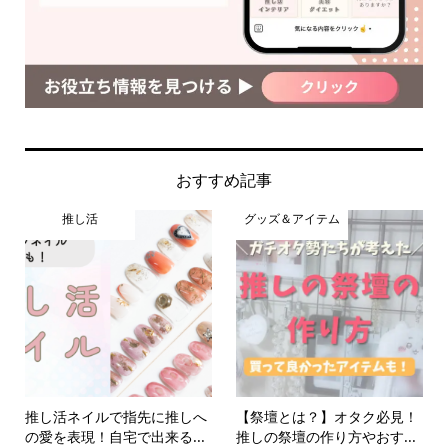
おすすめ記事
推し活
グッズ＆アイテム
推し活ネイルで指先に推しへ
【祭壇とは？】オタク必見！
の愛を表現！自宅で出来る...
推しの祭壇の作り方やおす...