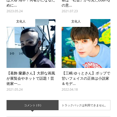
めに...
の意...
2023.05.24
2021.07.23
文化人
文化人
【葛飾 蘭麝さん】大胆な画風
【三嶋 ゆぅとさん】ポップで
が展覧会やネットで話題！芸
甘いフェイスの正体は小説家
術家一...
＆モデ...
2021.05.24
2022.04.18
コメント ( 0 )
トラックバックは利用できません。