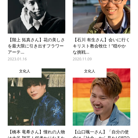
【階上 拓真さん】花の美しさ
【石川 有生さん】会いに行く
を最大限に引き出すフラワー
キリスト教会牧仕！“穏やか
アーテ...
な挑戦...
2023.01.16
2020.11.09
文化人
文化人
【橋本 竜希さん】憧れの人物
【山口颯一さん】「自分の使
は大谷 翔平！何者かになるた
命は『社会』から見たLGBTQ