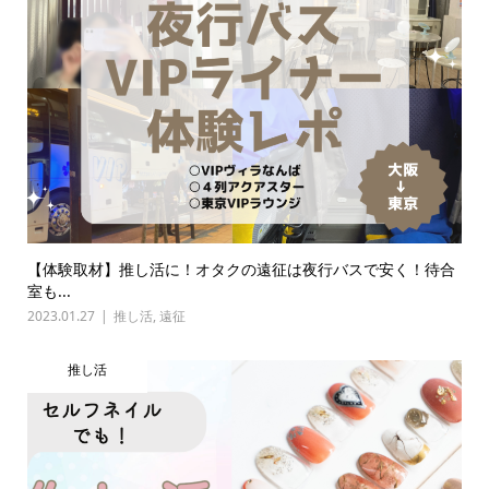
【体験取材】推し活に！オタクの遠征は夜行バスで安く！待合
室も...
2023.01.27
推し活
,
遠征
推し活