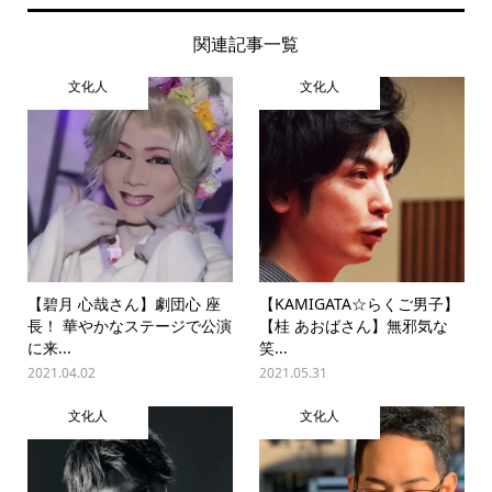
関連記事一覧
文化人
文化人
【碧月 心哉さん】劇団心 座
【KAMIGATA☆らくご男子】
長！ 華やかなステージで公演
【桂 あおばさん】無邪気な
に来...
笑...
2021.04.02
2021.05.31
文化人
文化人