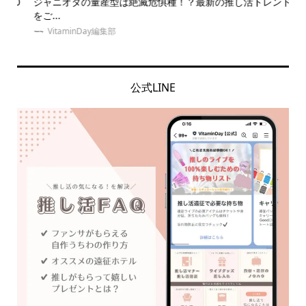
0
ジャニオタの量産型は絶滅危惧種！？最新の推し活トレンド服
推
をご...
なに.
VitaminDay編集部
公式LINE