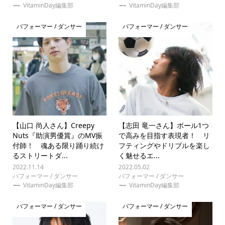
VitaminDay編集部
VitaminDay編集部
パフォーマー / ダンサー
パフォーマー / ダンサー
【山口 尚人さん】Creepy
【志田 竜一さん】ボール1つ
Nuts『助演男優賞』のMV振
で高みを目指す表現者！ リ
付師！ 魂ある限り踊り続け
フティングやドリブルを楽し
るストリートダ...
く魅せるエ...
2022.11.14
2022.05.02
パフォーマー / ダンサー
パフォーマー / ダンサー
VitaminDay編集部
VitaminDay編集部
パフォーマー / ダンサー
パフォーマー / ダンサー