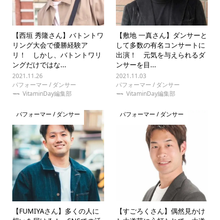
【西垣 秀隆さん】バトントワ
【敷地 一真さん】ダンサーと
リング大会で優勝経験ア
して多数の有名コンサートに
リ！ しかし、バトントワリ
出演！ 元気を与えられるダ
ングだけではな...
ンサーを目...
2021.11.26
2021.11.03
パフォーマー / ダンサー
パフォーマー / ダンサー
VitaminDay編集部
VitaminDay編集部
パフォーマー / ダンサー
パフォーマー / ダンサー
【FUMIYAさん】多くの人に
【すごろくさん】偶然見かけ