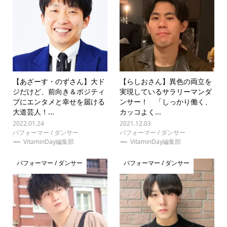
【あざーす・のずさん】大ド
【らしおさん】異色の両立を
ジだけど、前向き＆ポジティ
実現しているサラリーマンダ
ブにエンタメと幸せを届ける
ンサー！ 「しっかり働く、
大道芸人！...
カッコよく...
2022.01.24
2021.12.03
パフォーマー / ダンサー
パフォーマー / ダンサー
VitaminDay編集部
VitaminDay編集部
パフォーマー / ダンサー
パフォーマー / ダンサー