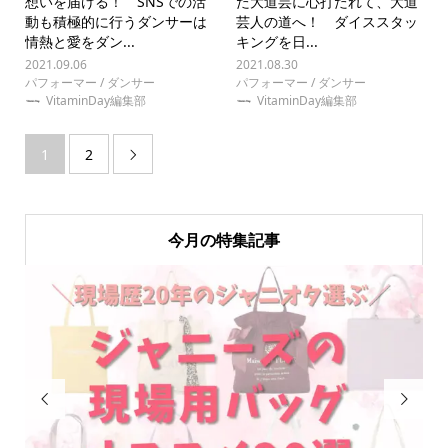
想いを届ける！ SNSでの活
た大道芸に心打たれて、大道
動も積極的に行うダンサーは
芸人の道へ！ ダイススタッ
情熱と愛をダン...
キングを日...
2021.09.06
2021.08.30
パフォーマー / ダンサー
パフォーマー / ダンサー
VitaminDay編集部
VitaminDay編集部
1
2

今月の特集記事

