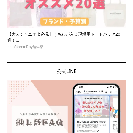
うちわが入る現場用トートバッグ20
【体験談】夜行バスで遠征！快適
う...
VitaminDay編集部
公式LINE