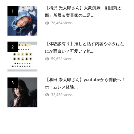
【梅沢 光太郎さん】大衆演劇「劇団菊太
1
郎」所属＆実業家の二足...
78,464 views
【体験談有り】推しと話す内容やネタはな
2
にが面白い？可愛い？気...
59,632 views
【和田 崇太郎さん】youtubeから俳優へ！
3
ホームレス経験...
32,439 views