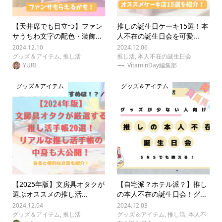
【天井席でも目立つ】ファン
推しの誕生日ケーキ15選！本
サうちわ文字の配色・装飾...
人不在の誕生日会を可愛...
2024.12.10
2024.12.06
グッズ＆アイテム
,
推し活
推し活
,
本人不在の誕生日会
YURI
VitaminDay編集部
グッズ＆アイテム
グッズ＆アイテム
【2025年版】文房具オタクが
【自宅派？ホテル派？】推し
選ぶオススメの推し活...
の本人不在の誕生日会！グ...
2024.12.04
2024.12.03
グッズ＆アイテム
,
推し活
グッズ＆アイテム
,
推し活
,
本人不