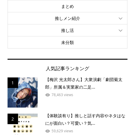
まとめ
推しメン紹介
推し活
未分類
人気記事ランキング
【梅沢 光太郎さん】大衆演劇「劇団菊太
1
郎」所属＆実業家の二足...
78,463 views
【体験談有り】推しと話す内容やネタはな
2
にが面白い？可愛い？気...
59,629 views