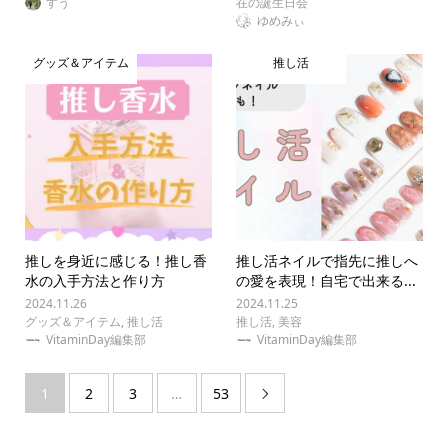
すう
在の誕生日会
ゆめみぃ
グッズ＆アイテム
推し活
推しを身近に感じる！推し香
推し活ネイルで指先に推しへ
水の入手方法と作り方
の愛を表現！自宅で出来る...
2024.11.26
2024.11.25
グッズ＆アイテム
,
推し活
推し活
,
美容
VitaminDay編集部
VitaminDay編集部
1
2
3
…
53
