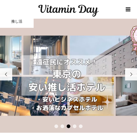
推し活


1
2
3
4
5