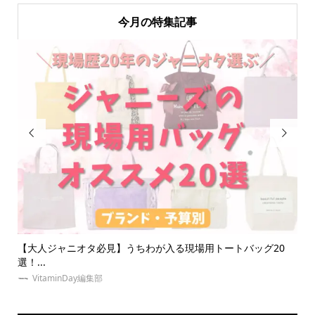
今月の特集記事


ど
【大人ジャニオタ必見】うちわが入る現場用トートバッグ20
【
選！...
京に.
VitaminDay編集部