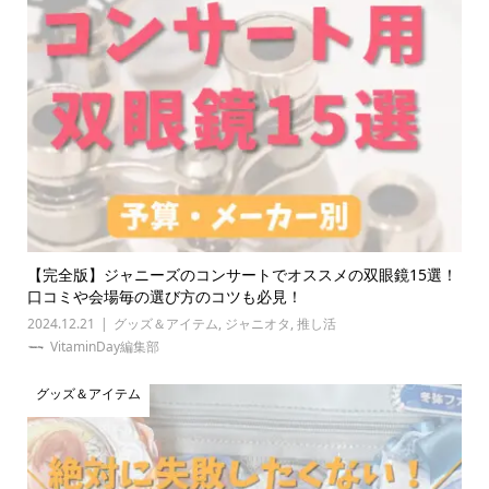
【完全版】ジャニーズのコンサートでオススメの双眼鏡15選！
口コミや会場毎の選び方のコツも必見！
2024.12.21
グッズ＆アイテム
,
ジャニオタ
,
推し活
VitaminDay編集部
グッズ＆アイテム