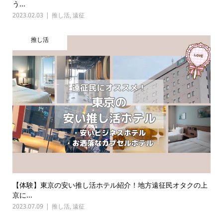
う...
2023.02.03
推し活
,
遠征
推し活
【体験】東京の安い推し活ホテル紹介！地方遠征民オタクの上
京に...
2023.07.09
推し活
,
遠征