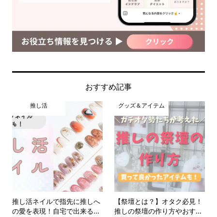
おすすめ記事
推し活
グッズ＆アイテム
推し活ネイルで指先に推しへ
【祭壇とは？】オタク必見！
の愛を表現！自宅で出来る...
推しの祭壇の作り方やおす...