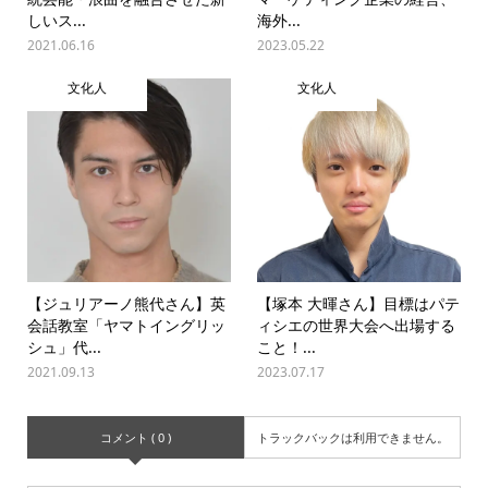
しいス...
海外...
2021.06.16
2023.05.22
文化人
文化人
【ジュリアーノ熊代さん】英
【塚本 大暉さん】目標はパテ
会話教室「ヤマトイングリッ
ィシエの世界大会へ出場する
シュ」代...
こと！...
2021.09.13
2023.07.17
コメント ( 0 )
トラックバックは利用できません。