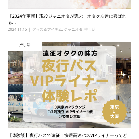
【2024年更新】現役ジャニオタが選ぶ！オタク友達に喜ばれ
る...
2024.11.15
グッズ＆アイテム
,
ジャニオタ
,
推し活
推し活
【体験談】夜行バスで遠征！快適高速バスVIPライナーってど