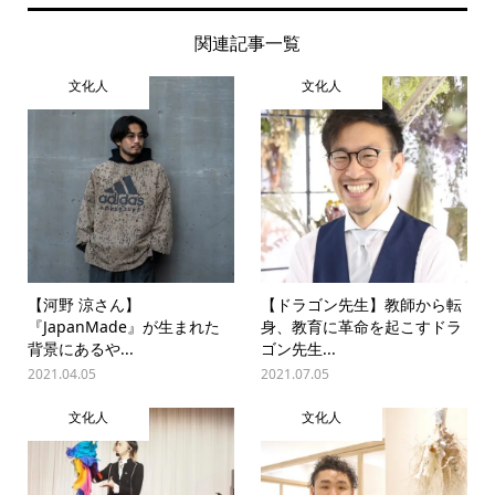
関連記事一覧
文化人
文化人
【河野 涼さん】
【ドラゴン先生】教師から転
『JapanMade』が生まれた
身、教育に革命を起こすドラ
背景にあるや...
ゴン先生...
2021.04.05
2021.07.05
文化人
文化人