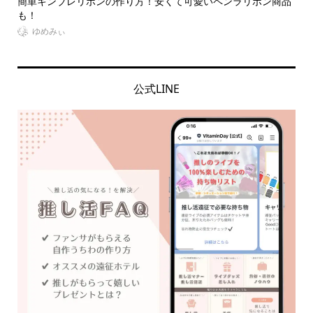
ド服
簡単キンブレリボンの作り方！安くて可愛いペンラリボン商品
【
も！
る..
ゆめみぃ
公式LINE