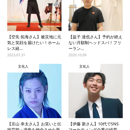
【空先 拓海さん】被災地に元
【益子 達也さん】予約が絶え
気と笑顔を届けたい！ホーム
ない月額制ヘッドスパ！フリ
レス経...
ーラン...
2023.07.31
2020.10.09
文化人
文化人
【京山 幸太さん】お笑いと伝
【伊藤 新さん】10代でSNS
統芸能・浪曲を融合させた新
マーケティング企業の経営、