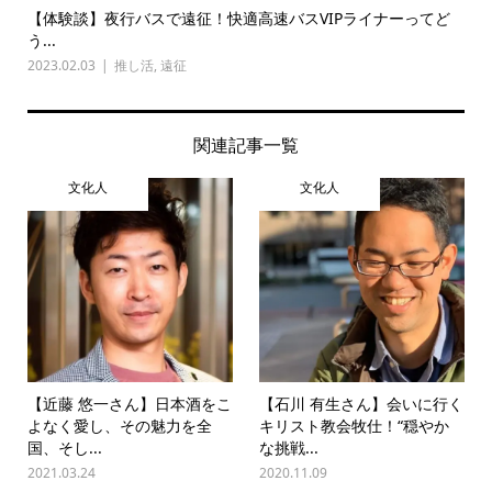
【体験談】夜行バスで遠征！快適高速バスVIPライナーってど
う...
2023.02.03
推し活
,
遠征
関連記事一覧
文化人
文化人
【近藤 悠一さん】日本酒をこ
【石川 有生さん】会いに行く
よなく愛し、その魅力を全
キリスト教会牧仕！“穏やか
国、そし...
な挑戦...
2021.03.24
2020.11.09