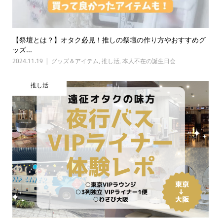
【祭壇とは？】オタク必見！推しの祭壇の作り方やおすすめグ
ッズ...
2024.11.19
グッズ＆アイテム
,
推し活
,
本人不在の誕生日会
推し活