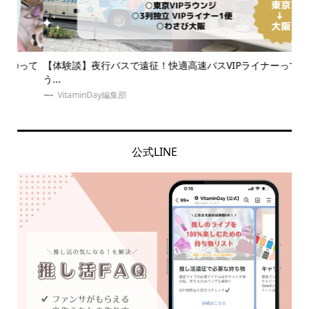
って
【体験談】夜行バスで遠征！快適高速バスVIPライナーってど
【
う...
ン..
VitaminDay編集部
公式LINE