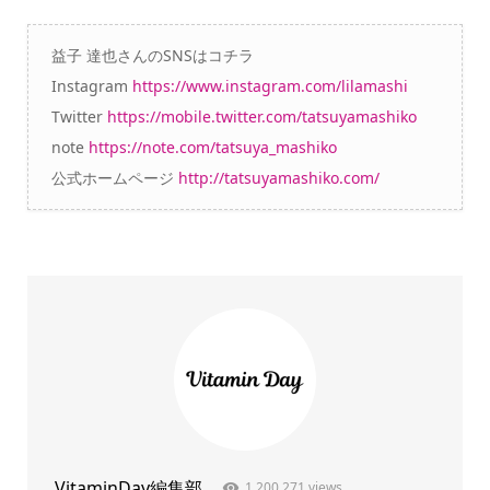
益子 達也さんのSNSはコチラ
Instagram
https://www.instagram.com/lilamashi
Twitter
https://mobile.twitter.com/tatsuyamashiko
note
https://note.com/tatsuya_mashiko
公式ホームページ
http://tatsuyamashiko.com/
VitaminDay編集部
1,200,271 views