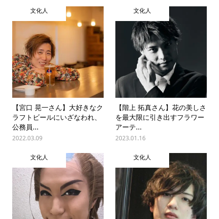
文化人
文化人
【宮口 晃一さん】大好きなク
【階上 拓真さん】花の美しさ
ラフトビールにいざなわれ、
を最大限に引き出すフラワー
公務員...
アーテ...
2022.03.09
2023.01.16
文化人
文化人