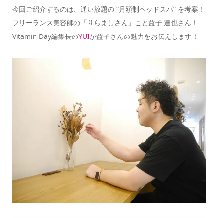
今回ご紹介するのは、通い放題の “月額制ヘッドスパ” を考案！
フリーランス美容師の「りらましさん」こと益子 達也さん！
Vitamin Day編集長の
YUI
が益子さんの魅力をお伝えします！