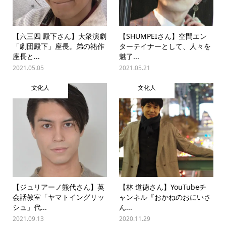
【六三四 殿下さん】大衆演劇
【SHUMPEIさん】空間エン
「劇団殿下」座長。弟の祐作
ターテイナーとして、人々を
座長と...
魅了...
2021.05.05
2021.05.21
文化人
文化人
【ジュリアーノ熊代さん】英
【林 道徳さん】YouTubeチ
会話教室「ヤマトイングリッ
ャンネル『おかねのおにいさ
シュ」代...
ん...
2021.09.13
2020.11.29