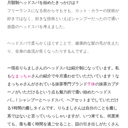
月額制ヘッドスパを始めたきっかけは？
フリーランスになる前からそもそも、カット・カラーの技術が
好きではなく、好きな技術といえばシャンプーだったので通い
放題のヘッドスパを考えました。
ヘッドスパで柔らかくほぐすことで、健康的な髪の毛が生えた
り、全身の血流が良くなったりするんですよ。
ー現在りらましさんのヘッドスパは紹介制になっています。私
も
なまっちゃ
さん
の紹介で今月通わせていただいています！な
まっちゃさんがされている抹茶専門ブランド
千休
の抹茶カプチ
ーノがいただけるという点も魅力的で通い始めたヘッドス
パ…！シャンプーとヘッドスパ、ヘアセットまでしていただけ
る1時間の癒しタイムです。りらましさんは自分のことを癒し
系ではないと言っていらっしゃいますが、いつ来ても、何度来
ても、落ち着く時間を過ごせること、話の引き出しがたくさん