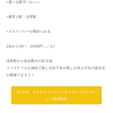
○選べる数字バルーン
○最寄り駅：浅草駅
○スカイツリーが眺められる
2名からOK！（6500円～／人）
浅草駅から徒歩数分の好立地。
リーズナブルな値段で推し活女子会や推しの本人不在の誕生会
が開催できそう！
oz mall ホテルウィングインターナショナルセレ
クト浅草駒形