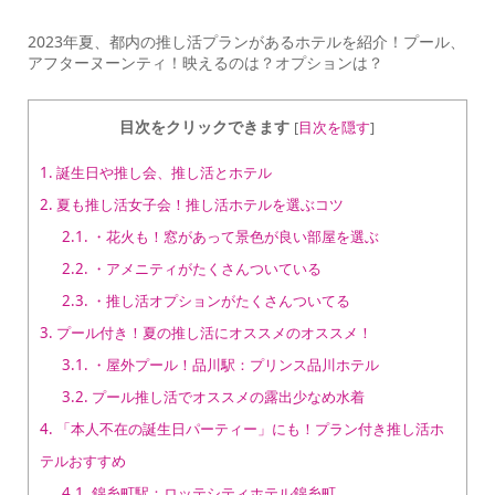
2023年夏、都内の推し活プランがあるホテルを紹介！プール、
アフターヌーンティ！映えるのは？オプションは？
目次をクリックできます
[
目次を隠す
]
1.
誕生日や推し会、推し活とホテル
2.
夏も推し活女子会！推し活ホテルを選ぶコツ
2.1.
・花火も！窓があって景色が良い部屋を選ぶ
2.2.
・アメニティがたくさんついている
2.3.
・推し活オプションがたくさんついてる
3.
プール付き！夏の推し活にオススメのオススメ！
3.1.
・屋外プール！品川駅：プリンス品川ホテル
3.2.
プール推し活でオススメの露出少なめ水着
4.
「本人不在の誕生日パーティー」にも！プラン付き推し活ホ
テルおすすめ
4.1.
錦糸町駅：ロッテシティホテル錦糸町