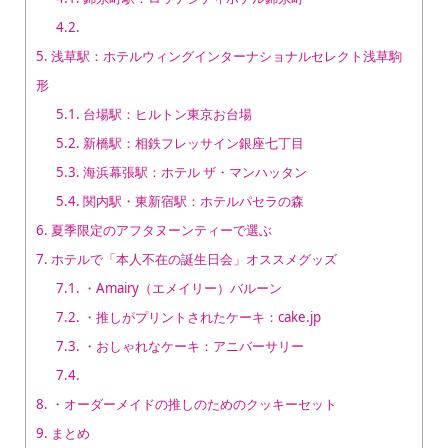
4.2.
5.
浅草駅：ホテルウィングインターナショナルセレクト浅草駒
形
5.1.
台場駅：ヒルトン東京お台場
5.2.
新橋駅：相鉄フレッサイン銀座七丁目
5.3.
海浜幕張駅：ホテル ザ・マンハッタン
5.4.
関内駅・東新宿駅：ホテルパセラの森
6.
夏季限定のアフタヌーンティーで選ぶ
7.
ホテルで「本人不在の誕生日会」オススメグッズ
7.1.
・Amairy（エメイリー）バルーン
7.2.
・推しがプリントされたケーキ：cake.jp
7.3.
・おしゃれなケーキ：アニバーサリー
7.4.
8.
・オーダーメイドの推しのためのクッキーセット
9.
まとめ