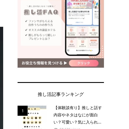
推し活記事ランキング
【体験談有り】推しと話す
1
内容やネタはなにが面白
い？可愛い？気に入られ...