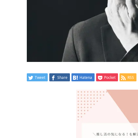
Tweet
Share
Hatena
Pocket
RSS