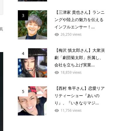
【三津家 貴也さん】ランニ
3
ングや陸上の魅力を伝える
インフルエンサー！...
真
26,250 views
【梅沢 慎太郎さん】大衆演
4
劇「劇団菊太郎」所属し、
会社を立ち上げ実業...
18,859 views
【西村 隼平さん】恋愛リア
5
リティーショー『あいの
り』、『いきなりマジ...
11,756 views