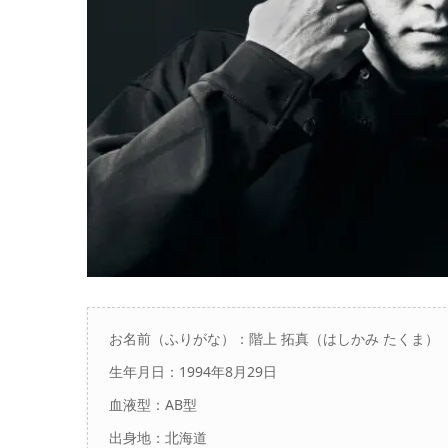
お名前（ふりがな）：
階上 拓真（はしかみ たくま）
生年月日：1994年8月29日
血液型：AB型
出身地：
北海道