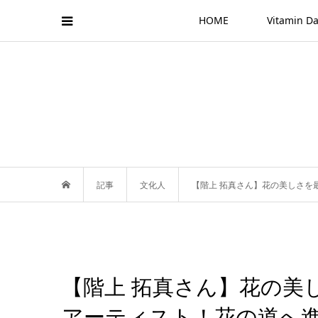
HOME
Vitamin
記事
文化人
【階上 拓真さん】花の美しさを
【階上 拓真さん】花の美
アーティスト！花の道へ