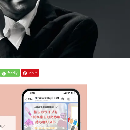
feedly
Pin it