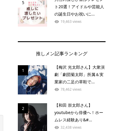
5
ト20選！アイドルや芸能人
の誕生日やお祝いに...
19,463 views
推しメン記事ランキング
【梅沢 光太郎さん】大衆演
1
劇「劇団菊太郎」所属＆実
業家の二足の草鞋で...
78,462 views
【和田 崇太郎さん】
2
youtubeから俳優へ！ホー
ムレス経験あり&#...
32,438 views