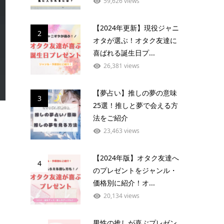
59,626 views
【2024年更新】現役ジャニ
2
オタが選ぶ！オタク友達に
喜ばれる誕生日プ...
26,381 views
【夢占い】推しの夢の意味
3
25選！推しと夢で会える方
法をご紹介
23,463 views
【2024年版】オタク友達へ
4
のプレゼントをジャンル・
価格別に紹介！オ...
20,134 views
男性の推しが喜ぶプレゼン