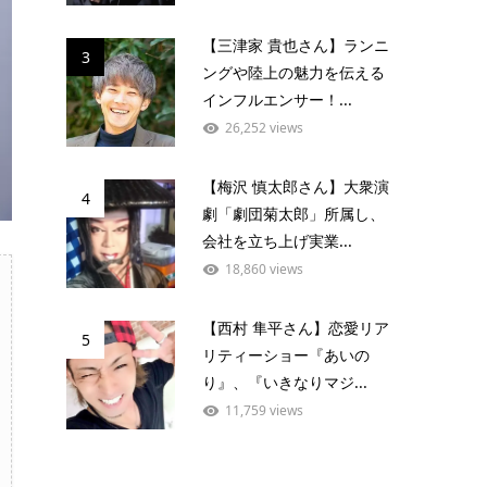
【三津家 貴也さん】ランニ
3
ングや陸上の魅力を伝える
インフルエンサー！...
26,252 views
【梅沢 慎太郎さん】大衆演
4
劇「劇団菊太郎」所属し、
会社を立ち上げ実業...
18,860 views
【西村 隼平さん】恋愛リア
5
リティーショー『あいの
り』、『いきなりマジ...
11,759 views