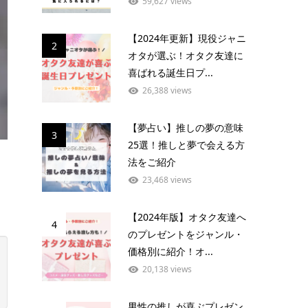
59,627 views
【2024年更新】現役ジャニ
2
オタが選ぶ！オタク友達に
喜ばれる誕生日プ...
26,388 views
【夢占い】推しの夢の意味
3
25選！推しと夢で会える方
法をご紹介
23,468 views
【2024年版】オタク友達へ
4
のプレゼントをジャンル・
価格別に紹介！オ...
20,138 views
男性の推しが喜ぶプレゼン