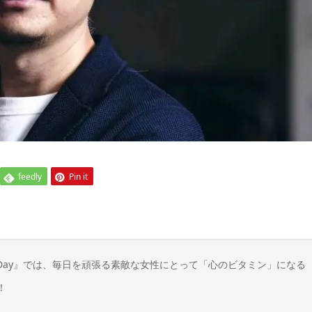
feedly
Pin it
n Day』では、毎日を頑張る素敵な女性にとって「心のビタミン」になる
！