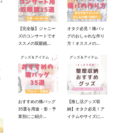
な
【完全版】ジャニー
オタク必見！痛バッ
ズのコンサートでオ
グのおしゃれな作り
タ
ススメの双眼鏡...
方！オススメの...
グッズ＆アイテム
グッズ＆アイテム
ス
大
おすすめの痛バッグ
【推し活グッズ収
35選を用途・形・予
納】オタク必見！ア
算別にご紹介...
イテムやサイズに...