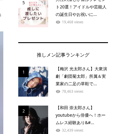
5
ト20選！アイドルや芸能人
の誕生日やお祝いに...
熱
19,468 views
推しメン記事ランキング
【梅沢 光太郎さん】大衆演
1
劇「劇団菊太郎」所属＆実
業家の二足の草鞋で...
78,463 views
【和田 崇太郎さん】
2
youtubeから俳優へ！ホー
ムレス経験あり&#...
32,439 views