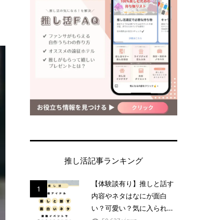
推し活記事ランキング
【体験談有り】推しと話す
1
内容やネタはなにが面白
い？可愛い？気に入られ...