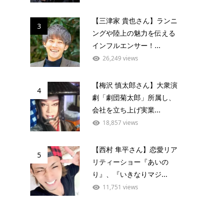
【三津家 貴也さん】ランニ
3
ングや陸上の魅力を伝える
インフルエンサー！...
26,249 views
【梅沢 慎太郎さん】大衆演
4
劇「劇団菊太郎」所属し、
会社を立ち上げ実業...
18,857 views
【西村 隼平さん】恋愛リア
5
リティーショー『あいの
り』、『いきなりマジ...
11,751 views