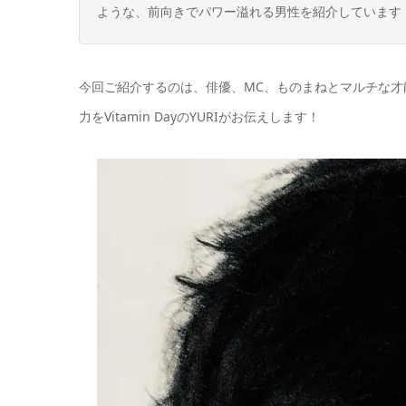
ような、前向きでパワー溢れる男性を紹介しています
今回ご紹介するのは、俳優、MC、ものまねとマルチな才
力をVitamin DayのYURIがお伝えします！