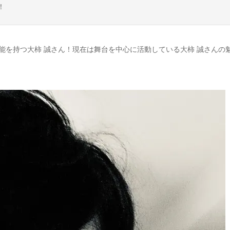
！
能を持つ大柿 誠さん！現在は舞台を中心に活動している大柿 誠さんの