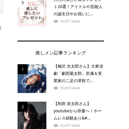
5
ト20選！アイドルや芸能人
の誕生日やお祝いに...
19,451 views
魅
推しメン記事ランキング
【梅沢 光太郎さん】大衆演
1
劇「劇団菊太郎」所属＆実
業家の二足の草鞋で...
78,459 views
【和田 崇太郎さん】
2
youtubeから俳優へ！ホー
ムレス経験あり&#...
32,437 views