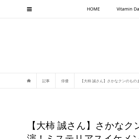
HOME
Vitamin
記事
俳優
【大柿 誠さん】さかなクンのもの
【大柿 誠さん】さかなク
演！ミステリアスイケメ