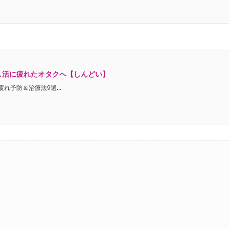
し活に疲れたオタクへ【しんどい】
予防＆治療法9選...