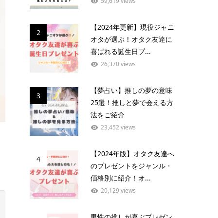
59,619 views
【2024年更新】現役ジャニ
2
オタが選ぶ！オタク友達に
喜ばれる誕生日プ...
26,370 views
【夢占い】推しの夢の意味
3
25選！推しと夢で会える方
法をご紹介
23,452 views
【2024年版】オタク友達へ
4
のプレゼントをジャンル・
価格別に紹介！オ...
20,129 views
男性の推しが喜ぶプレゼン