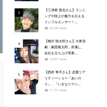
【三津家 貴也さん】ランニ
3
ングや陸上の魅力を伝える
インフルエンサー！...
26,249 views
【梅沢 慎太郎さん】大衆演
4
劇「劇団菊太郎」所属し、
会社を立ち上げ実業...
18,857 views
【西村 隼平さん】恋愛リア
5
リティーショー『あいの
り』、『いきなりマジ...
11,751 views