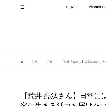
HOME
Vitamin
記事
俳優
【荒井 亮汰さん】日常には起こり
【荒井 亮汰さん】日常に
客に生きる活力を届けた