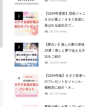
59,619 views
【2024年更新】現役ジャニ
2
オタが選ぶ！オタク友達に
喜ばれる誕生日プ...
26,370 views
【夢占い】推しの夢の意味
3
25選！推しと夢で会える方
法をご紹介
23,452 views
【2024年版】オタク友達へ
4
のプレゼントをジャンル・
価格別に紹介！オ...
20,129 views
男性の推しが喜ぶプレゼン