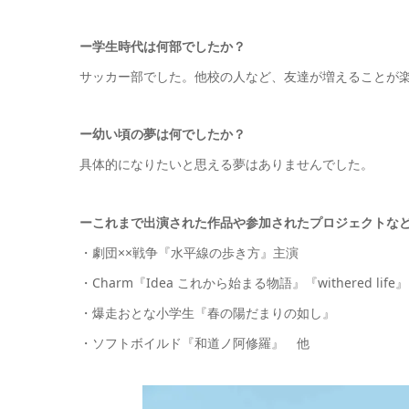
ー
学生時代は何部でしたか
？
サッカー部でした。他校の人など、友達が増えることが
ー幼い頃の夢は何でしたか？
具体的になりたいと思える夢はありませんでした。
ーこれまで出演された作品や参加されたプロジェクトな
・劇団××戦争『水平線の歩き方』主演
・Charm『Idea これから始まる物語』『withered li
・爆走おとな小学生『春の陽だまりの如し』
・ソフトボイルド『和道ノ阿修羅』 他