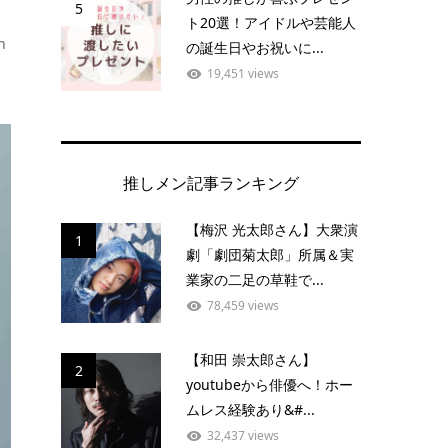
5
ト20選！アイドルや芸能人
n
の誕生日やお祝いに...
19,451 views
推しメン記事ランキング
【梅沢 光太郎さん】大衆演
1
劇「劇団菊太郎」所属＆実
業家の二足の草鞋で...
78,459 views
【和田 崇太郎さん】
2
youtubeから俳優へ！ホー
ムレス経験あり&#...
32,437 views