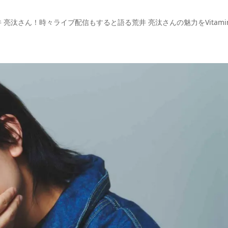
亮汰さん！時々ライブ配信もすると語る荒井 亮汰さんの魅力をVitami