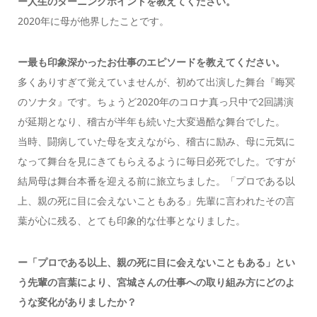
ー
人生のターニングポイントを教えてください。
2020年に母が他界したことです。
ー最も印象深かったお仕事のエピソードを教えてください。
多くありすぎて覚えていませんが、初めて出演した舞台『晦冥
のソナタ』です。ちょうど2020年のコロナ真っ只中で2回講演
が延期となり、稽古が半年も続いた大変過酷な舞台でした。
当時、闘病していた母を支えながら、稽古に励み、母に元気に
なって舞台を見にきてもらえるように毎日必死でした。ですが
結局母は舞台本番を迎える前に旅立ちました。「プロである以
上、親の死に目に会えないこともある」先輩に言われたその言
葉が心に残る、とても印象的な仕事となりました。
ー
「プロである以上、親の死に目に会えないこともある」とい
う先輩の言葉により、
宮城さんの仕事への取り組み方にどのよ
うな変化がありましたか？