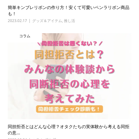
簡単キンブレリボンの作り方！安くて可愛いペンラリボン商品
も！
2023.02.17
グッズ＆アイテム
,
推し活
コラム
同担拒否とはどんな心理？オタクたちの実体験から考える同拒
の意...