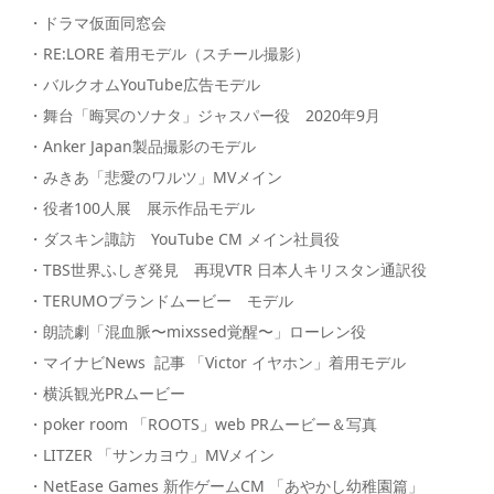
・ドラマ仮面同窓会
・RE:LORE 着用モデル（スチール撮影）
・バルクオムYouTube広告モデル
・舞台「晦冥のソナタ」ジャスパー役 2020年9月
・Anker Japan製品撮影のモデル
・みきあ「悲愛のワルツ」MVメイン
・役者100人展 展示作品モデル
・ダスキン諏訪 YouTube CM メイン社員役
・TBS世界ふしぎ発見 再現VTR 日本人キリスタン通訳役
・TERUMOブランドムービー モデル
・朗読劇「混血脈〜mixssed覚醒〜」ローレン役
・マイナビNews 記事 「Victor イヤホン」着用モデル
・横浜観光PRムービー
・poker room 「ROOTS」web PRムービー＆写真
・LITZER 「サンカヨウ」MVメイン
・NetEase Games 新作ゲームCM 「あやかし幼稚園篇」