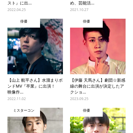
スト』に出...
め、芸能活...
2022.04.25
2021.10.27
俳優
俳優
【山上 航平さん】水溜まりボ
【伊藤 天馬さん】劇団☆新感
ンドMV『卒業』に出演！
線の舞台に出演が決定したア
映像作...
クショ...
2022.11.02
2023.09.25
ミスターコン
俳優