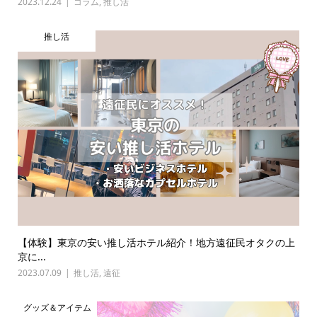
2023.12.24
コラム
,
推し活
推し活
【体験】東京の安い推し活ホテル紹介！地方遠征民オタクの上
京に...
2023.07.09
推し活
,
遠征
グッズ＆アイテム