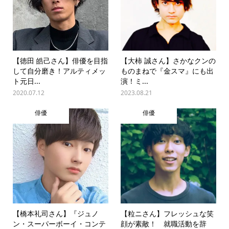
【徳田 皓己さん】俳優を目指
【大柿 誠さん】さかなクンの
して自分磨き！アルティメッ
ものまねで『金スマ』にも出
ト元日...
演！ミ...
2020.07.12
2023.08.21
俳優
俳優
【橋本礼司さん】『ジュノ
【粒ニさん】フレッシュな笑
ン・スーパーボーイ・コンテ
顔が素敵！ 就職活動を辞