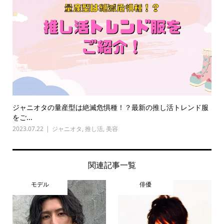
ジャニオタの量産型は絶滅危惧種！？最新の推し活トレンド服
をご...
2023.07.22
ジャニオタ
,
推し活
,
美容
関連記事一覧
モデル
俳優