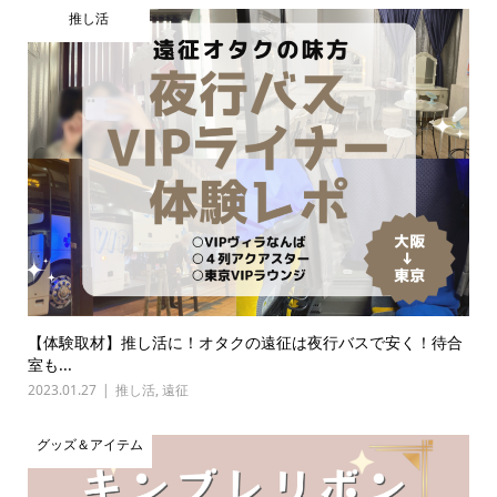
推し活
【体験取材】推し活に！オタクの遠征は夜行バスで安く！待合
室も...
2023.01.27
推し活
,
遠征
グッズ＆アイテム