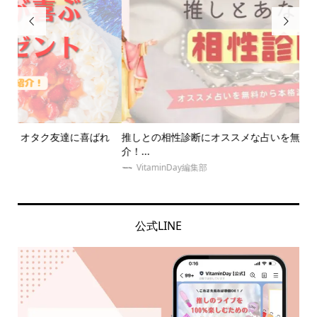


れ
推しとの相性診断にオススメな占いを無料から本格派までご紹
【
介！...
う..
VitaminDay編集部
公式LINE