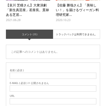
【哀川 芝瞳さん】大衆演劇
【佐藤 勝哉さん】「美味し
「新生真芸座」若座長。貫禄
い！」を届けるヴィーガン料
ある芝居...
理研究家...
2021.06.28
2020.10.23
コメント ( 0 )
トラックバックは利用できません。
この記事へのコメントはありません。
名前 ( 必須 )
E-MAIL ( 必須 ) ※ 公開されません
URL