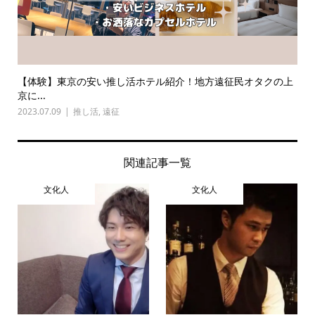
【体験】東京の安い推し活ホテル紹介！地方遠征民オタクの上
京に...
2023.07.09
推し活
,
遠征
関連記事一覧
文化人
文化人