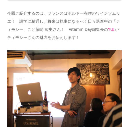
今回ご紹介するのは、フランスはボルドー在住のワインソムリ
エ！ 語学に精通し、将来は執事になるべく日々邁進中の「テ
ィモシー」こと
藤崎 智史
さん！ Vitamin Day編集長の
YUI
が
ティモシーさんの魅力をお伝えします！