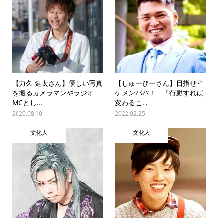
【力久 健太さん】優しい写真
【しゅーぴーさん】目指せイ
を撮るカメラマンやラジオ
ケメンパパ！ 「行動すれば
MCとし...
変わるこ...
2020.08.10
2022.02.25
文化人
文化人