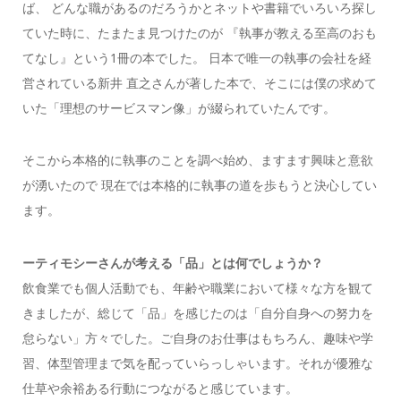
ば、 どんな職があるのだろうかとネットや書籍でいろいろ探し
ていた時に、たまたま見つけたのが 『執事が教える至高のおも
てなし』という1冊の本でした。
日本で唯一の執事の会社を経
営されている新井 直之さんが著した本で、そこには僕の求めて
いた「理想のサービスマン像」が綴られていたんです。
そこから本格的に執事のことを調べ始め、ますます興味と意欲
が湧いたので 現在では本格的に執事の道を歩もうと決心してい
ます。
ーティモシーさんが考える「品」とは何でしょうか？
飲食業でも個人活動でも、年齢や職業において様々な方を観て
きましたが、総じて「品」を感じたのは「自分自身への努力を
怠らない」方々でした。
ご自身のお仕事はもちろん、趣味や学
習、体型管理まで気を配っていらっしゃいます。それが優雅な
仕草や余裕ある行動につながると感じています。