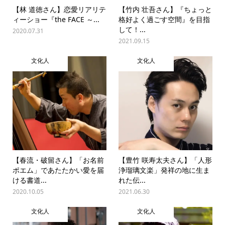
【林 道徳さん】恋愛リアリテ
【竹内 壮吾さん】『ちょっと
ィーショー『the FACE ～...
格好よく過ごす空間』を目指
して！...
2020.07.31
2021.09.15
文化人
文化人
【春流・破留さん】「お名前
【豊竹 咲寿太夫さん】「人形
ポエム」であたたかい愛を届
浄瑠璃文楽」発祥の地に生ま
ける書道...
れた伝...
2020.10.05
2021.06.30
文化人
文化人