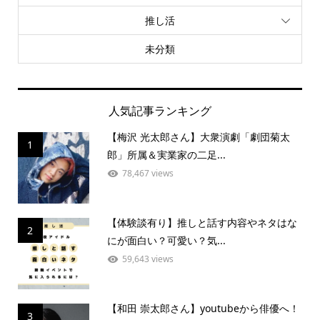
推し活
未分類
人気記事ランキング
【梅沢 光太郎さん】大衆演劇「劇団菊太
1
郎」所属＆実業家の二足...
78,467 views
【体験談有り】推しと話す内容やネタはな
2
にが面白い？可愛い？気...
59,643 views
【和田 崇太郎さん】youtubeから俳優へ！
3