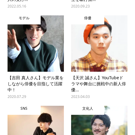
2022.05.16
2020.09.23
モデル
俳優
【吉田 真人さん】モデル業を
【天沢 誠さん】YouTubeド
しながら俳優を目指して活躍
ラマや舞台に挑戦中の新人俳
中！
優...
2020.07.29
2023.04.03
SNS
文化人