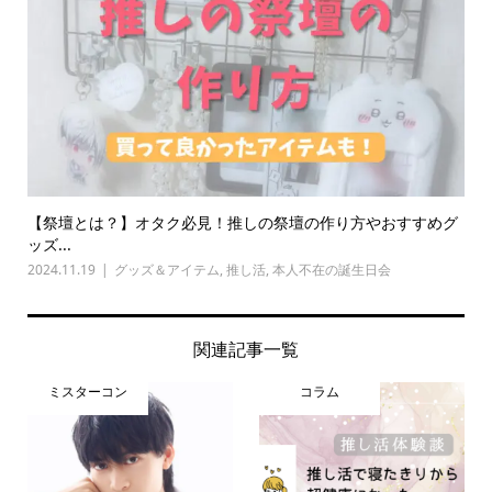
【祭壇とは？】オタク必見！推しの祭壇の作り方やおすすめグ
ッズ...
2024.11.19
グッズ＆アイテム
,
推し活
,
本人不在の誕生日会
関連記事一覧
ミスターコン
コラム