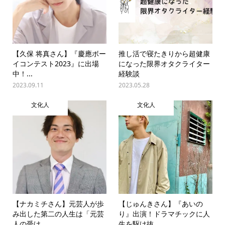
【久保 将真さん】『慶應ボー
推し活で寝たきりから超健康
イコンテスト2023』に出場
になった限界オタクライター
中！...
経験談
2023.09.11
2023.05.28
文化人
文化人
【ナカミチさん】元芸人が歩
【じゅんきさん】『あいの
み出した第二の人生は「元芸
り』出演！ドラマチックに人
人の受け...
生を駆け抜...