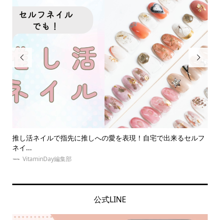


ルフ
【体験取材】推し活に！オタクの遠征は夜行バスで安く！待合
大
室も...
【..
VitaminDay編集部
公式LINE