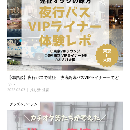
【体験談】夜行バスで遠征！快適高速バスVIPライナーってど
う...
2023.02.03
推し活
,
遠征
グッズ＆アイテム