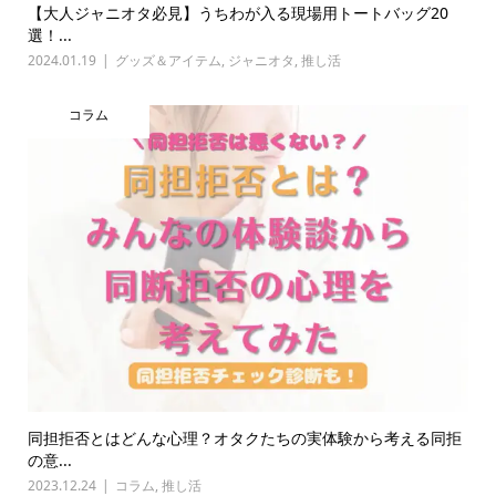
【大人ジャニオタ必見】うちわが入る現場用トートバッグ20
選！...
2024.01.19
グッズ＆アイテム
,
ジャニオタ
,
推し活
コラム
同担拒否とはどんな心理？オタクたちの実体験から考える同拒
の意...
2023.12.24
コラム
,
推し活