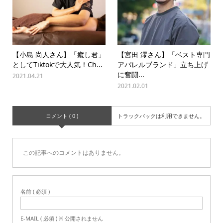
【小島 尚人さん】「癒し君」
【宮田 澪さん】「ベスト専門
としてTiktokで大人気！Ch...
アパレルブランド」立ち上げ
に奮闘...
2021.04.21
2021.02.01
コメント ( 0 )
トラックバックは利用できません。
この記事へのコメントはありません。
名前 ( 必須 )
E-MAIL ( 必須 ) ※ 公開されません