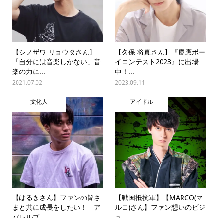
【シノザワ リョウタさん】
【久保 将真さん】『慶應ボー
「自分には音楽しかない」音
イコンテスト2023』に出場
楽の力に...
中！...
2021.07.02
2023.09.11
文化人
アイドル
【はるきさん】ファンの皆さ
【戦国抵抗軍】【MARCO(マ
まと共に成長をしたい！ ア
ルコ)さん】ファン想いのビジ
パレルブ...
ュ...