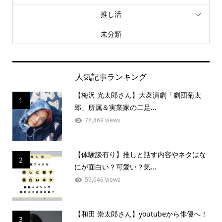
推し活
未分類
人気記事ランキング
【梅沢 光太郎さん】大衆演劇「劇団菊太
1
郎」所属＆実業家の二足...
78,469 views
【体験談有り】推しと話す内容やネタはな
2
にが面白い？可愛い？気...
59,646 views
【和田 崇太郎さん】youtubeから俳優へ！
3