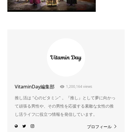
VitaminDay編集部
1,200,164 views
推し活は "心のビタミン" 。『推し』として夢に向かっ
て頑張る男性や、その男性を応援する素敵な女性の推
し活ライフに役立つ情報を発信しています。
プロフィール