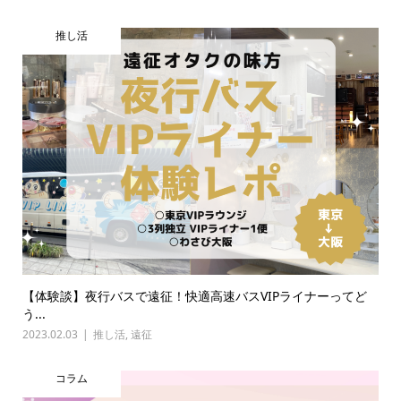
推し活
【体験談】夜行バスで遠征！快適高速バスVIPライナーってど
う...
2023.02.03
推し活
,
遠征
コラム