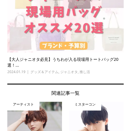
【大人ジャニオタ必見】うちわが入る現場用トートバッグ20
選！...
2024.01.19
グッズ＆アイテム
,
ジャニオタ
,
推し活
関連記事一覧
アーティスト
ミスターコン