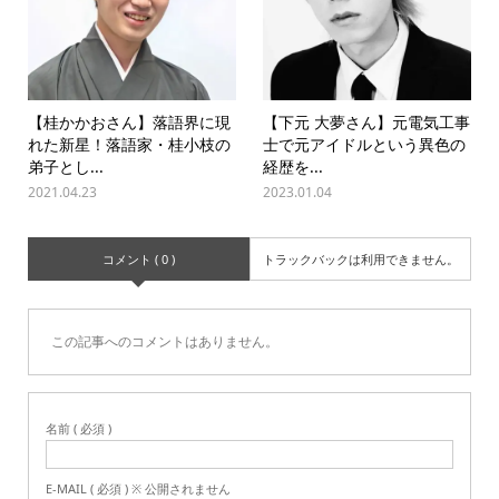
【桂かかおさん】落語界に現
【下元 大夢さん】元電気工事
れた新星！落語家・桂小枝の
士で元アイドルという異色の
弟子とし...
経歴を...
2021.04.23
2023.01.04
コメント ( 0 )
トラックバックは利用できません。
この記事へのコメントはありません。
名前 ( 必須 )
E-MAIL ( 必須 ) ※ 公開されません