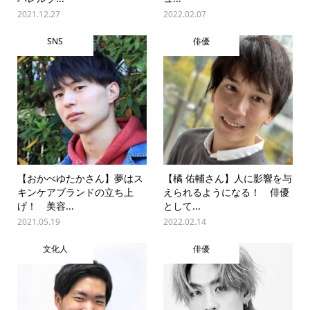
2021.12.27
2022.02.07
SNS
俳優
【おかべゆたかさん】夢はス
【橘 佑輔さん】人に影響を与
キンケアブランドの立ち上
えられるようになる！ 俳優
げ！ 美容...
として...
2021.05.19
2022.02.14
文化人
俳優