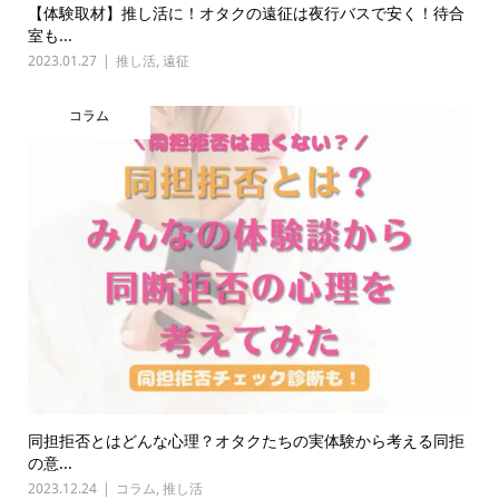
【体験取材】推し活に！オタクの遠征は夜行バスで安く！待合
室も...
2023.01.27
推し活
,
遠征
コラム
同担拒否とはどんな心理？オタクたちの実体験から考える同拒
の意...
2023.12.24
コラム
,
推し活