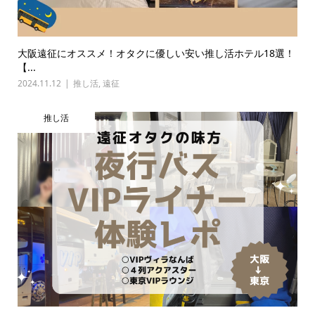
大阪遠征にオススメ！オタクに優しい安い推し活ホテル18選！
【...
2024.11.12
推し活
,
遠征
推し活