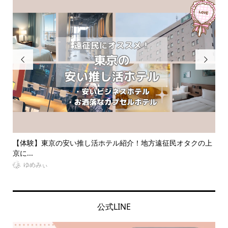


クの上
推し活ネイルで指先に推しへの愛を表現！自宅で出来るセルフ
ネイ...
VitaminDay編集部
公式LINE