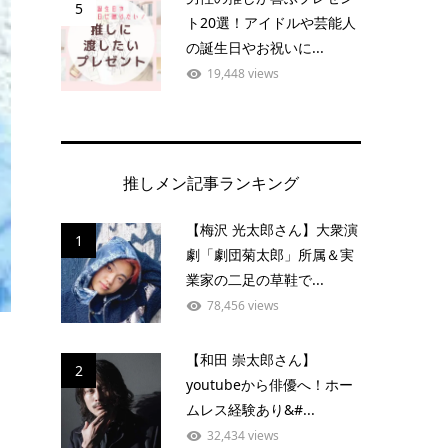
5
ト20選！アイドルや芸能人
の誕生日やお祝いに...
19,448 views
推しメン記事ランキング
【梅沢 光太郎さん】大衆演
1
劇「劇団菊太郎」所属＆実
業家の二足の草鞋で...
78,456 views
【和田 崇太郎さん】
2
youtubeから俳優へ！ホー
ムレス経験あり&#...
32,434 views