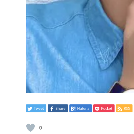
Tweet
Share
Hatena
Pocket
RSS
0