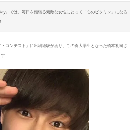
n Day』では、毎日を頑張る素敵な女性にとって「心のビタミン」になる
！
イ・コンテスト』に出場経験があり、この春大学生となった橋本礼司さ
ます！