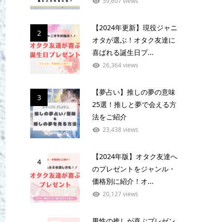
59,607 views
【2024年更新】現役ジャニ
2
オタが選ぶ！オタク友達に
喜ばれる誕生日プ...
26,364 views
【夢占い】推しの夢の意味
3
25選！推しと夢で会える方
法をご紹介
23,438 views
【2024年版】オタク友達へ
4
のプレゼントをジャンル・
価格別に紹介！オ...
20,127 views
男性の推しが喜ぶプレゼン