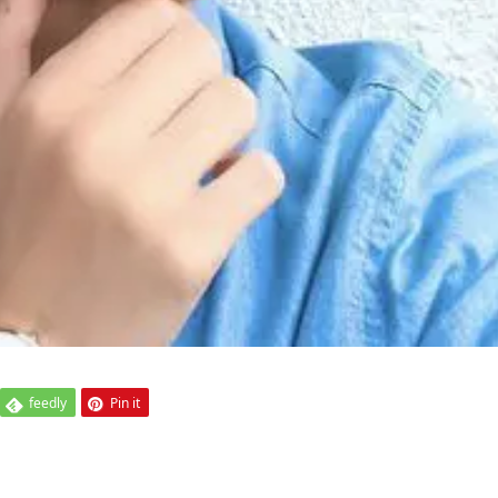
feedly
Pin it