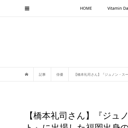
HOME
Vitamin
記事
俳優
【橋本礼司さん】『ジュノン・ス
【橋本礼司さん】『ジュ
ト』に出場した福岡出身