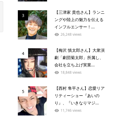
【三津家 貴也さん】ランニ
3
ングや陸上の魅力を伝える
インフルエンサー！...
26,248 views
【梅沢 慎太郎さん】大衆演
4
劇「劇団菊太郎」所属し、
会社を立ち上げ実業...
18,848 views
【西村 隼平さん】恋愛リア
5
リティーショー『あいの
り』、『いきなりマジ...
11,746 views