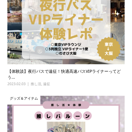
【体験談】夜行バスで遠征！快適高速バスVIPライナーってど
う...
2023.02.03
推し活
,
遠征
グッズ＆アイテム