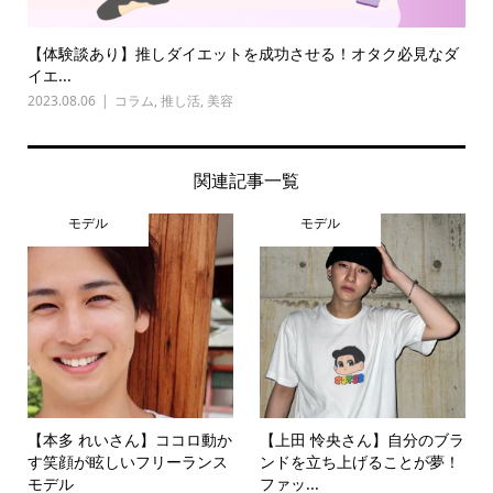
【体験談あり】推しダイエットを成功させる！オタク必見なダ
イエ...
2023.08.06
コラム
,
推し活
,
美容
関連記事一覧
モデル
モデル
【本多 れいさん】ココロ動か
【上田 怜央さん】自分のブラ
す笑顔が眩しいフリーランス
ンドを立ち上げることが夢！
モデル
ファッ...