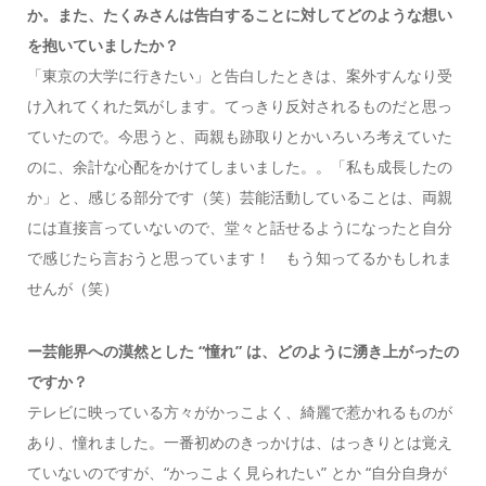
か。また、たくみさんは告白することに対してどのような想い
を抱いていましたか？
「東京の大学に行きたい」と告白したときは、案外すんなり受
け入れてくれた気がします。てっきり反対されるものだと思っ
ていたので。今思うと、両親も跡取りとかいろいろ考えていた
のに、余計な心配をかけてしまいました。。「私も成長したの
か」と、感じる部分です（笑）芸能活動していることは、両親
には直接言っていないので、堂々と話せるようになったと自分
で感じたら言おうと思っています！ もう知ってるかもしれま
せんが（笑）
ー芸能界への漠然とした “憧れ” は、どのように湧き上がったの
ですか？
テレビに映っている方々がかっこよく、綺麗で惹かれるものが
あり、憧れました。一番初めのきっかけは、はっきりとは覚え
ていないのですが、“かっこよく見られたい” とか “自分自身が