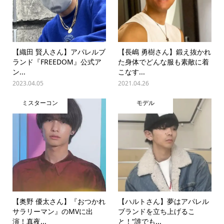
【織田 賢人さん】アパレルブ
【長嶋 勇樹さん】鍛え抜かれ
ランド『FREEDOM』公式ア
た身体でどんな服も素敵に着
ン...
こなす...
2023.04.05
2021.04.26
ミスターコン
モデル
【奥野 優太さん】『おつかれ
【ハルトさん】夢はアパレル
サラリーマン』のMVに出
ブランドを立ち上げるこ
演！真夜...
と！“誰でも...