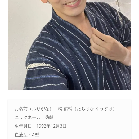
お名前（ふりがな）：橘 佑輔（たちばな ゆうすけ）
ニックネーム：佑輔
生年月日：1992年12月3日
血液型：A型