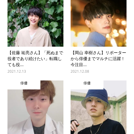
【佐藤 祐亮さん】「死ぬまで
【岡山 幸樹さん】リポーター
役者であり続けたい」転職し
から俳優までマルチに活躍！
ても役...
今注目...
2021.12.13
2021.12.08
俳優
俳優