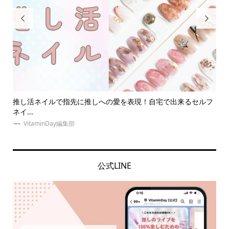


って
推し活ネイルで指先に推しへの愛を表現！自宅で出来るセルフ
【
ネイ...
イエ.
VitaminDay編集部
公式LINE