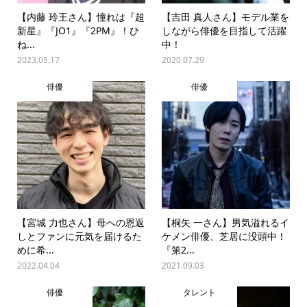
【内藤 玲王さん】憧れは『超
【吉田 真人さん】モデル業を
新星』『JO1』『2PM』！ひ
しながら俳優を目指して活躍
ね...
中！
2023.05.17
2020.07.29
俳優
俳優
【宮城 力也さん】母への恩返
【桐矢 一さん】男気溢れるイ
しとファンに元気を届けるた
ケメン俳優、芝居に没頭中！
めに希...
『第2...
2022.04.04
2021.09.03
俳優
タレント