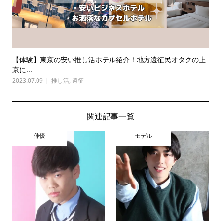
【体験】東京の安い推し活ホテル紹介！地方遠征民オタクの上
京に...
2023.07.09
推し活
,
遠征
関連記事一覧
俳優
モデル