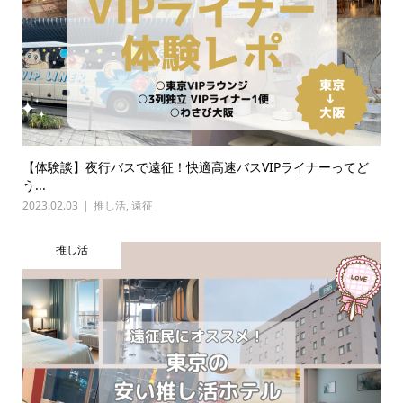
【体験談】夜行バスで遠征！快適高速バスVIPライナーってど
う...
2023.02.03
推し活
,
遠征
推し活