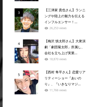
【三津家 貴也さん】ランニ
3
ングや陸上の魅力を伝える
インフルエンサー！...
26,253 views
【梅沢 慎太郎さん】大衆演
4
劇「劇団菊太郎」所属し、
会社を立ち上げ実業...
18,870 views
【西村 隼平さん】恋愛リア
5
リティーショー『あいの
り』、『いきなりマジ...
11,766 views