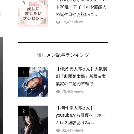
5
ト20選！アイドルや芸能人
活
の誕生日やお祝いに...
19,477 views
推しメン記事ランキング
【梅沢 光太郎さん】大衆演
1
劇「劇団菊太郎」所属＆実
業家の二足の草鞋で...
78,469 views
【和田 崇太郎さん】
2
youtubeから俳優へ！ホー
ムレス経験あり&#...
32,441 views