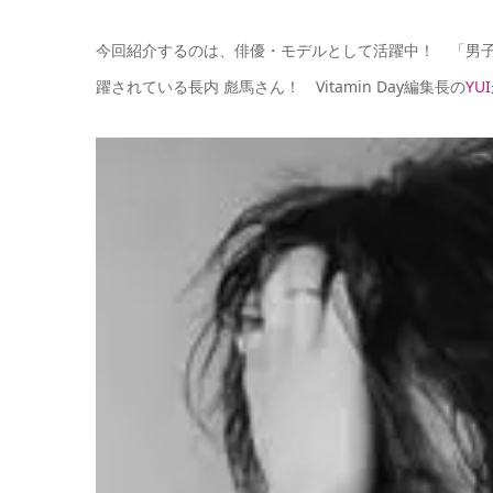
今回紹介するのは、俳優・モデルとして活躍中！ 「男
躍されている長内 彪馬さん！
Vitamin Day編集長の
YUI