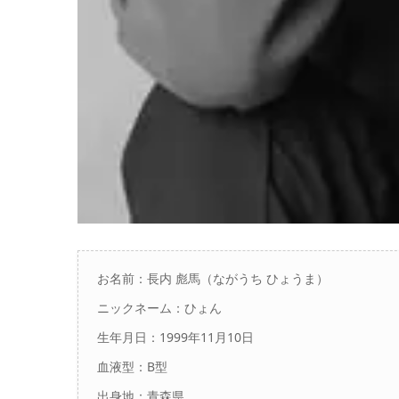
お名前：
長内 彪馬
（ながうち ひょうま）
ニックネーム：ひょん
生年月日：1999年11月10日
血液型：B型
出身地：青森県