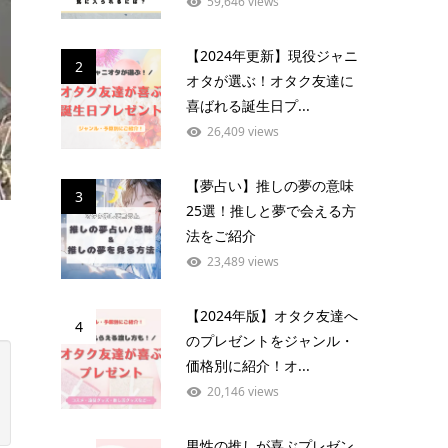
59,646 views
【2024年更新】現役ジャニ
2
オタが選ぶ！オタク友達に
喜ばれる誕生日プ...
26,409 views
【夢占い】推しの夢の意味
3
25選！推しと夢で会える方
法をご紹介
23,489 views
【2024年版】オタク友達へ
4
のプレゼントをジャンル・
価格別に紹介！オ...
20,146 views
男性の推しが喜ぶプレゼン