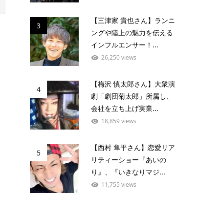
【三津家 貴也さん】ランニ
3
ングや陸上の魅力を伝える
インフルエンサー！...
26,250 views
【梅沢 慎太郎さん】大衆演
4
劇「劇団菊太郎」所属し、
会社を立ち上げ実業...
18,859 views
【西村 隼平さん】恋愛リア
5
リティーショー『あいの
り』、『いきなりマジ...
11,755 views