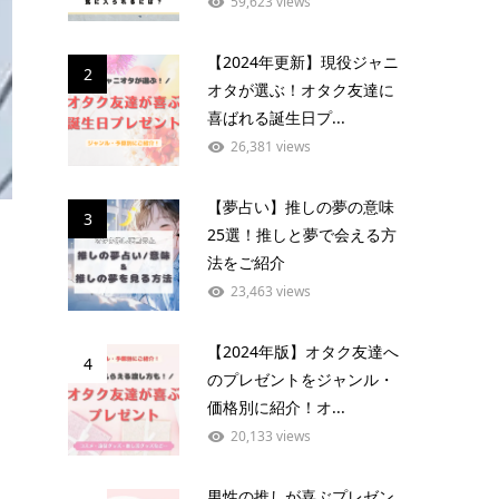
59,623 views
【2024年更新】現役ジャニ
2
オタが選ぶ！オタク友達に
喜ばれる誕生日プ...
26,381 views
【夢占い】推しの夢の意味
3
25選！推しと夢で会える方
法をご紹介
23,463 views
【2024年版】オタク友達へ
4
のプレゼントをジャンル・
価格別に紹介！オ...
20,133 views
男性の推しが喜ぶプレゼン