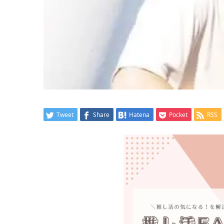
Tweet
Share
Hatena
Pocket
RSS