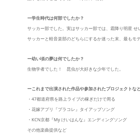
ー
学生時代は何部でしたか
？
サッカー部でした。実はサッカー部では、霜降り明星 せ
サッカーと軽音楽部のどちらにするか迷った末、最もモ
ー幼い頃の夢は何でしたか？
生物学者でした！ 昆虫が大好きな少年でした。
ーこれまで出演された作品や参加されたプロジェクトな
・47都道府県を路上ライブの稼ぎだけで周る
・花嫁アプリ『プラコレ』タイアップソング
・KCN京都『My けいはんな』エンディングソング
その他楽曲提供など