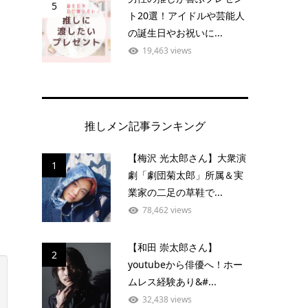
5
ト20選！アイドルや芸能人
の誕生日やお祝いに...
19,463 views
推しメン記事ランキング
【梅沢 光太郎さん】大衆演
1
劇「劇団菊太郎」所属＆実
業家の二足の草鞋で...
78,462 views
【和田 崇太郎さん】
2
youtubeから俳優へ！ホー
ムレス経験あり&#...
32,438 views