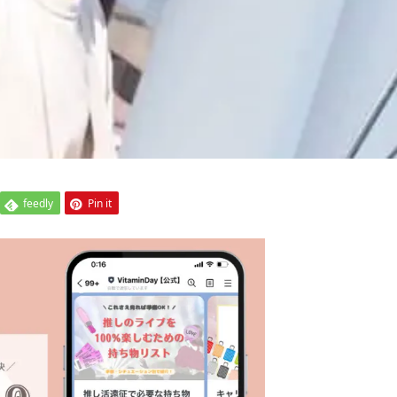
feedly
Pin it