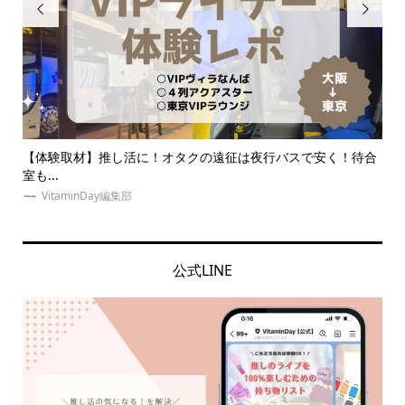


待合
【体験】東京の安い推し活ホテル紹介！地方遠征民オタクの上
同
京に...
の意.
ゆめみぃ
公式LINE