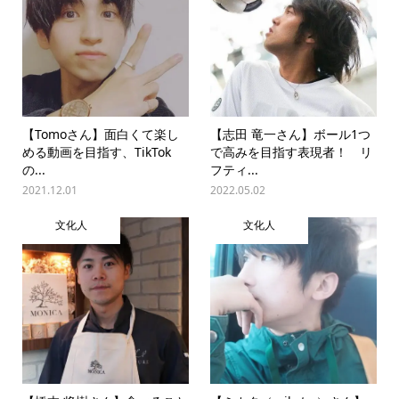
【Tomoさん】面白くて楽し
【志田 竜一さん】ボール1つ
める動画を目指す、TikTok
で高みを目指す表現者！ リ
の...
フティ...
2021.12.01
2022.05.02
文化人
文化人