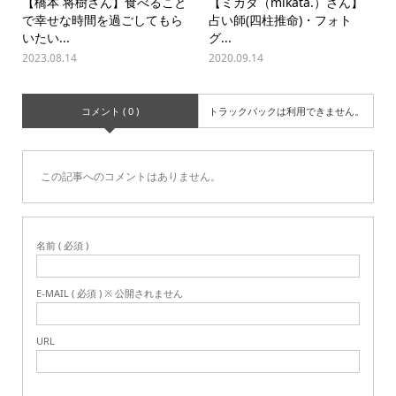
【橋本 将樹さん】食べること
【ミカタ（mikata.）さん】
で幸せな時間を過ごしてもら
占い師(四柱推命)・フォト
いたい...
グ...
2023.08.14
2020.09.14
コメント ( 0 )
トラックバックは利用できません。
この記事へのコメントはありません。
名前 ( 必須 )
E-MAIL ( 必須 ) ※ 公開されません
URL