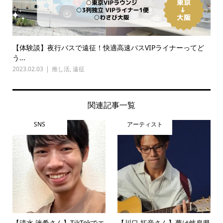
【体験談】夜行バスで遠征！快適高速バスVIPライナーってど
う...
2023.02.03
推し活
,
遠征
関連記事一覧
SNS
アーティスト
【清水 洸希さん】TikTokでエ
【川口 拓音さん】夢は岐阜県