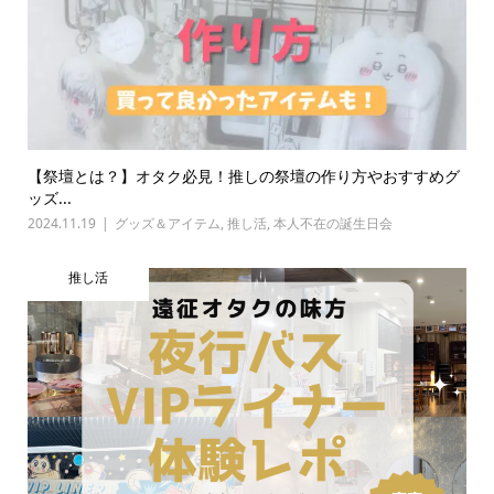
【祭壇とは？】オタク必見！推しの祭壇の作り方やおすすめグ
ッズ...
2024.11.19
グッズ＆アイテム
,
推し活
,
本人不在の誕生日会
推し活