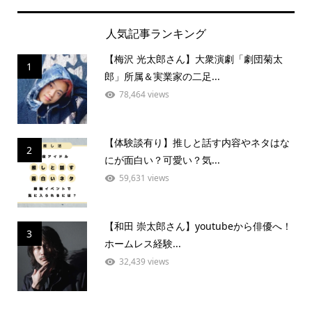
人気記事ランキング
【梅沢 光太郎さん】大衆演劇「劇団菊太
1
郎」所属＆実業家の二足...
78,464 views
【体験談有り】推しと話す内容やネタはな
2
にが面白い？可愛い？気...
59,631 views
【和田 崇太郎さん】youtubeから俳優へ！
3
ホームレス経験...
32,439 views