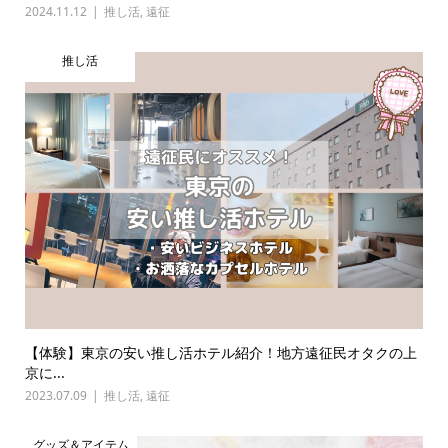
2024.11.12
推し活
,
遠征
推し活
【体験】東京の安い推し活ホテル紹介！地方遠征民オタクの上
京に...
2023.07.09
推し活
,
遠征
グッズ＆アイテム