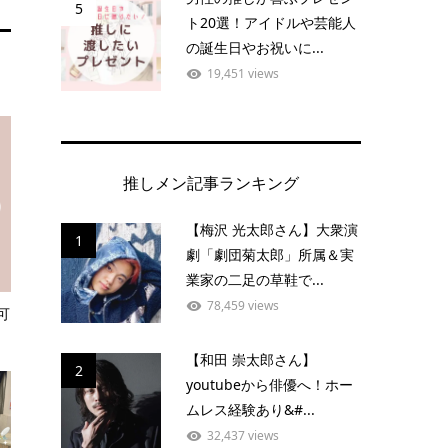
5
ト20選！アイドルや芸能人
の誕生日やお祝いに...
19,451 views
推しメン記事ランキング
【梅沢 光太郎さん】大衆演
1
劇「劇団菊太郎」所属＆実
業家の二足の草鞋で...
78,459 views
可
【和田 崇太郎さん】
2
youtubeから俳優へ！ホー
ムレス経験あり&#...
32,437 views