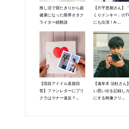
推し活で寝たきりから超
【片平恵都さん】
健康になった限界オタク
くりドンキー」のT
ライター経験談
にも出演！A-...
【現役アイドル直接回
【邊牟木 治杜さん
答】ファンレターにプリ
い思い出を記録し
クラはマナー違反？...
にする映像クリ...