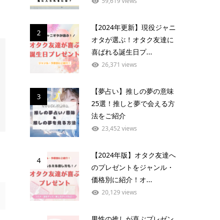
59,619 views
【2024年更新】現役ジャニ
2
オタが選ぶ！オタク友達に
喜ばれる誕生日プ...
26,371 views
【夢占い】推しの夢の意味
3
25選！推しと夢で会える方
法をご紹介
23,452 views
【2024年版】オタク友達へ
4
のプレゼントをジャンル・
価格別に紹介！オ...
20,129 views
男性の推しが喜ぶプレゼン