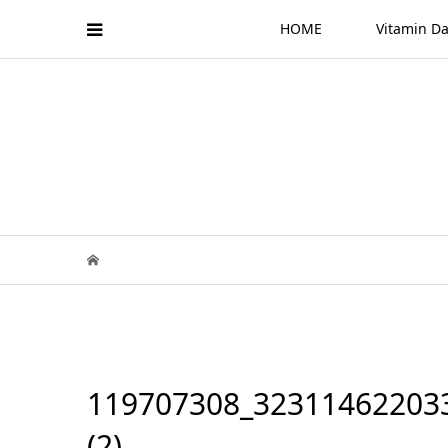
HOME
Vitamin
119707308_32311462203
(2)