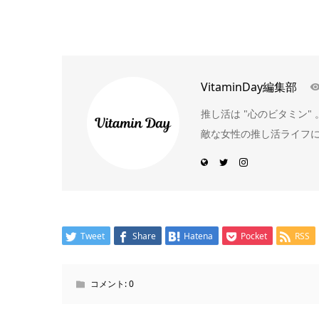
VitaminDay編集部
推し活は "心のビタミン
敵な女性の推し活ライフ
Tweet
Share
Hatena
Pocket
RSS
コメント:
0