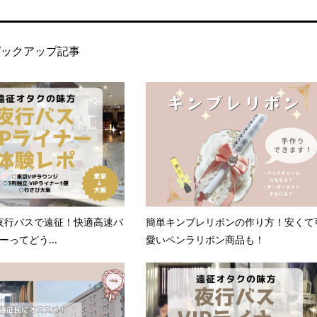
ピックアップ記事
夜行バスで遠征！快適高速バ
簡単キンブレリボンの作り方！安くて
ーってどう...
愛いペンラリボン商品も！