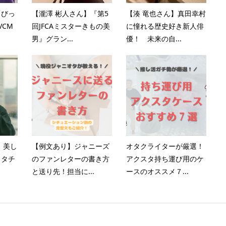
「びっ
【瀧澤 彬人さん】『第5
【湊 竜也さん】真田幸村
VCM
回JFCAミスターきもの美
に憧れる歴史好き新人俳
男』グラン...
優！ 未来の自...
】美し
【例文あり】ジャニーズ
オタクライターが厳選！
カタチ
のファンレターの書き方
アクスタ持ち運び用のケ
と送り先！担当に...
ースのオススメ７...