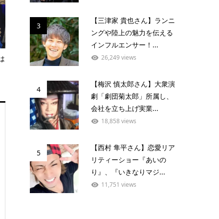
【三津家 貴也さん】ランニ
3
ングや陸上の魅力を伝える
インフルエンサー！...
26,249 views
は
【梅沢 慎太郎さん】大衆演
4
劇「劇団菊太郎」所属し、
会社を立ち上げ実業...
18,858 views
【西村 隼平さん】恋愛リア
5
リティーショー『あいの
り』、『いきなりマジ...
11,751 views