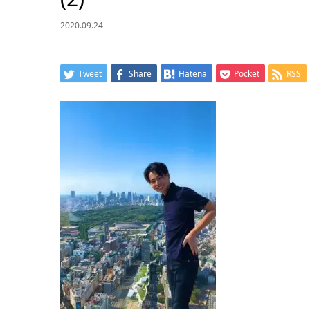
2020.09.24
Tweet
Share
Hatena
Pocket
RSS