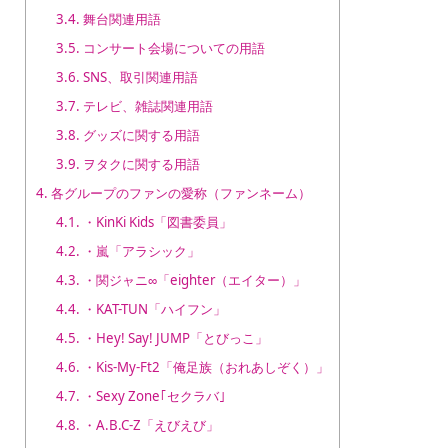
3.4.
舞台関連用語
3.5.
コンサート会場についての用語
3.6.
SNS、取引関連用語
3.7.
テレビ、雑誌関連用語
3.8.
グッズに関する用語
3.9.
ヲタクに関する用語
4.
各グループのファンの愛称（ファンネーム）
4.1.
・KinKi Kids「図書委員」
4.2.
・嵐「アラシック」
4.3.
・関ジャニ∞「eighter（エイター）」
4.4.
・KAT-TUN「ハイフン」
4.5.
・Hey! Say! JUMP「とびっこ」
4.6.
・Kis-My-Ft2「俺足族（おれあしぞく）」
4.7.
・Sexy Zone｢セクラバ｣
4.8.
・A.B.C-Z「えびえび」