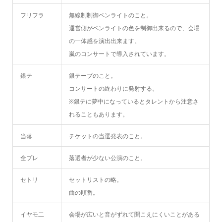
フリフラ
無線制制御ペンライトのこと。
運営側がペンライトの色を制御出来るので、会場
の一体感を演出出来ます。
嵐のコンサートで導入されています。
銀テ
銀テープのこと。
コンサートの終わりに発射する。
※銀テに夢中になっているとタレントから注意さ
れることもあります。
当落
チケットの当選発表のこと。
全プレ
落選者が少ない公演のこと。
セトリ
セットリストの略。
曲の順番。
イヤモ二
会場が広いと音がずれて聞こえにくいことがある