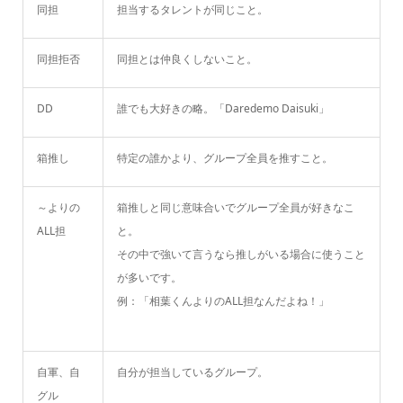
同担
担当するタレントが同じこと。
同担拒否
同担とは仲良くしないこと。
DD
誰でも大好きの略。「Daredemo Daisuki」
箱推し
特定の誰かより、グループ全員を推すこと。
～よりの
箱推しと同じ意味合いでグループ全員が好きなこ
ALL担
と。
その中で強いて言うなら推しがいる場合に使うこと
が多いです。
例：「相葉くんよりのALL担なんだよね！」
自軍、自
自分が担当しているグループ。
グル