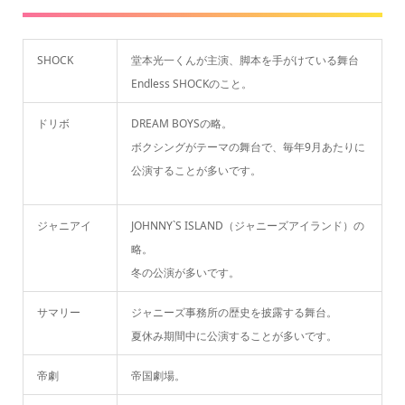
SHOCK
堂本光一くんが主演、脚本を手がけている舞台
Endless SHOCKのこと。
ドリボ
DREAM BOYSの略。
ボクシングがテーマの舞台で、毎年9月あたりに
公演することが多いです。
ジャニアイ
JOHNNY`S ISLAND（ジャニーズアイランド）の
略。
冬の公演が多いです。
サマリー
ジャニーズ事務所の歴史を披露する舞台。
夏休み期間中に公演することが多いです。
帝劇
帝国劇場。