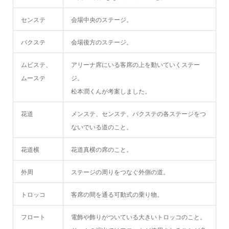
センステ
会場中央のステージ。
バクステ
会場後方のステージ。
ムビステ、
アリーナ席にいる客席の上を動いていくステー
ムーステ
ジ。
松本潤くんが考案しました。
花道
メンステ、センステ、バクステの各ステージをつ
ないでいる道のこと。
花道横
花道真横の席のこと。
外周
ステージの周りをつなぐ外側の道。
トロッコ
客席の間を通る可動式の乗り物。
フロート
電飾や飾りがついている大きいトロッコのこと。