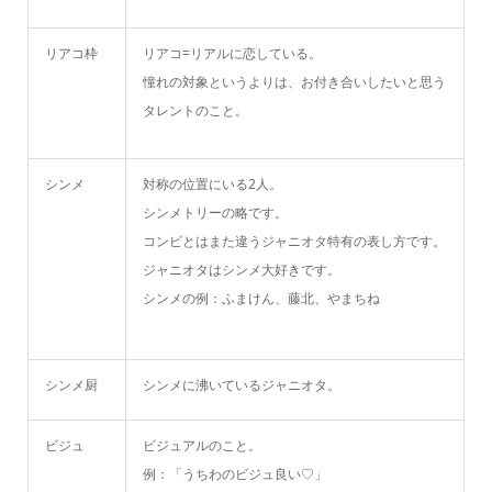
リアコ枠
リアコ=リアルに恋している。
憧れの対象というよりは、お付き合いしたいと思う
タレントのこと。
シンメ
対称の位置にいる2人。
シンメトリーの略です。
コンビとはまた違うジャニオタ特有の表し方です。
ジャニオタはシンメ大好きです。
シンメの例：
ふまけん、藤北、やまちね
シンメ厨
シンメに沸いているジャニオタ。
ビジュ
ビジュアルのこと。
例：「うちわのビジュ良い♡」