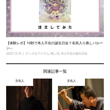
【体験レポ】10秒で本人不在の誕生日会？名前入り推しバルー
ン...
2022.12.16
グッズ＆アイテム
,
推し活
,
本人不在の誕生日会
関連記事一覧
文化人
文化人