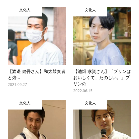
文化人
文化人
【渡‌邊‌ ‌健‌吾‌さ‌ん】‌和‌太‌鼓‌奏‌者‌
【池畑 孝資さん】「プリンは
と‌焙‌...
おいしくて、たのしい。」プ
リンの...
2021.09.27
2022.06.15
文化人
文化人