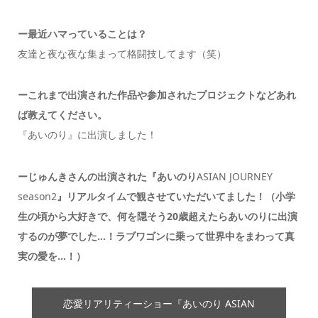
ー最近ハマっていることは？
友達と夜な夜な集まって格闘技してます（笑）
ーこれまで出演された作品や参加されたプロジェクトなどあれ
ば教えてください。
『あいのり
』
に出演しました！
ーじゅんきさんの出演された『あいのり
ASIAN JOURNEY
season2
』リアルタイムで観させていただいてました！（小学
生の頃から大好きで、何を隠そう20歳超えたらあいのりに出演
するのが夢でした…！ラブワゴンに乗って世界中をまわって真
実の愛を…！）
恋愛リアリティーショー『あいのり
ASIAN