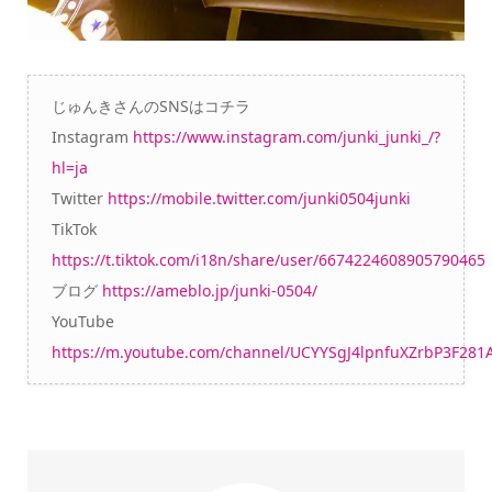
じゅんきさんのSNSはコチラ
Instagram
https://www.instagram.com/junki_junki_/?
hl=ja
Twitter
https://mobile.twitter.com/junki0504junki
TikTok
https://t.tiktok.com/i18n/share/user/6674224608905790465
ブログ
https://ameblo.jp/junki-0504/
YouTube
https://m.youtube.com/channel/UCYYSgJ4lpnfuXZrbP3F281