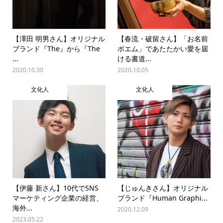
【澤田 明男さん】オリジナル
【春流・破留さん】「お名前
ブランド『The』から『The
ポエム」であたたかい愛を届
...
ける書道...
2020.10.30
2020.10.05
文化人
文化人
【伊藤 新さん】10代でSNS
【じゅんきさん】オリジナル
マーケティング企業の経営、
ブランド『Human Graphi...
海外...
2020.12.09
2023.05.22