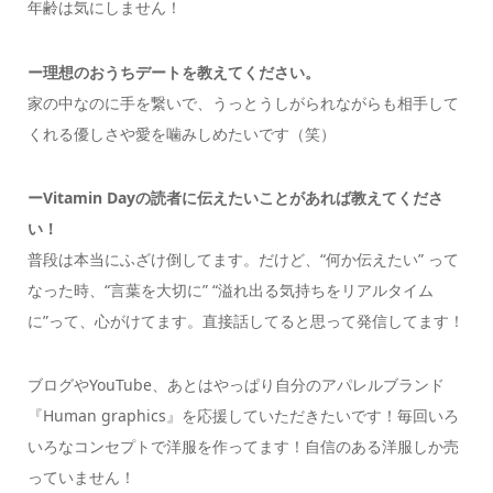
年齢は気にしません！
ー理想のおうちデートを教えてください。
家の中なのに手を繋いで、うっとうしがられながらも相手して
くれる優しさや愛を噛みしめたいです（笑）
ーVitamin Dayの読者に伝えたいことがあれば教えてくださ
い！
普段は本当にふざけ倒してます。だけど、“何か伝えたい” って
なった時、“言葉を大切に” “溢れ出る気持ちをリアルタイム
に”って、心がけてます。直接話してると思って発信してます！
ブログやYouTube、あとはやっぱり自分のアパレルブランド
『Human graphics』を応援していただきたいです！毎回いろ
いろなコンセプトで洋服を作ってます！自信のある洋服しか売
っていません！