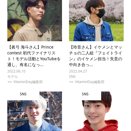
【眞弓 海斗さん】Prince
【玲音さん】イケメンとマッ
contest 初代ファイナリス
チョの二人組『フェイトライ
ト！モデル活動とYouTubeを
ン』のイケメン担当！失意の
通し、有名になっ...
中向き合っ...
2022.06.10
2022.04.27
モデル
SNS
VitaminDay編集部
VitaminDay編集部
SNS
SNS