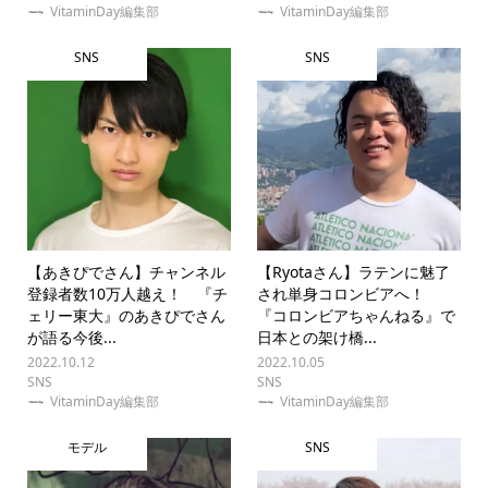
VitaminDay編集部
VitaminDay編集部
SNS
SNS
【あきぴでさん】チャンネル
【Ryotaさん】ラテンに魅了
登録者数10万人越え！ 『チ
され単身コロンビアへ！
ェリー東大』のあきぴでさん
『コロンビアちゃんねる』で
が語る今後...
日本との架け橋...
2022.10.12
2022.10.05
SNS
SNS
VitaminDay編集部
VitaminDay編集部
モデル
SNS