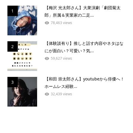
【梅沢 光太郎さん】大衆演劇「劇団菊太
1
郎」所属＆実業家の二足...
78,463 views
【体験談有り】推しと話す内容やネタはな
2
にが面白い？可愛い？気...
59,627 views
【和田 崇太郎さん】youtubeから俳優へ！
3
ホームレス経験...
32,439 views