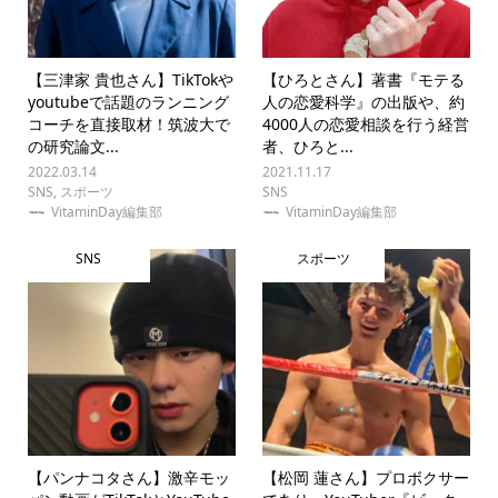
【三津家 貴也さん】TikTokや
【ひろとさん】著書『モテる
youtubeで話題のランニング
人の恋愛科学』の出版や、約
コーチを直接取材！筑波大で
4000人の恋愛相談を行う経営
の研究論文...
者、ひろと...
2022.03.14
2021.11.17
SNS
,
スポーツ
SNS
VitaminDay編集部
VitaminDay編集部
SNS
スポーツ
【パンナコタさん】激辛モッ
【松岡 蓮さん】プロボクサー