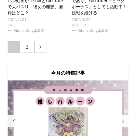
パン動画がTikTokとYouTube
であり、YouTuber『ビック
で大バズり！彼女の理想、国
ボーナス』としても活動中！
籍はどこ？
挑戦を続ける...
2021.11.01
2021.10.06
SNS
スポーツ
VitaminDay編集部
VitaminDay編集部
1
2

今月の特集記事

