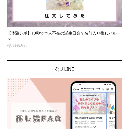
れ
【体験レポ】10秒で本人不在の誕生日会？名前入り推しバルー
【
ン...
京に.
ゆめみぃ
公式LINE