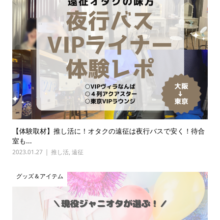
【体験取材】推し活に！オタクの遠征は夜行バスで安く！待合
室も...
2023.01.27
推し活
,
遠征
グッズ＆アイテム