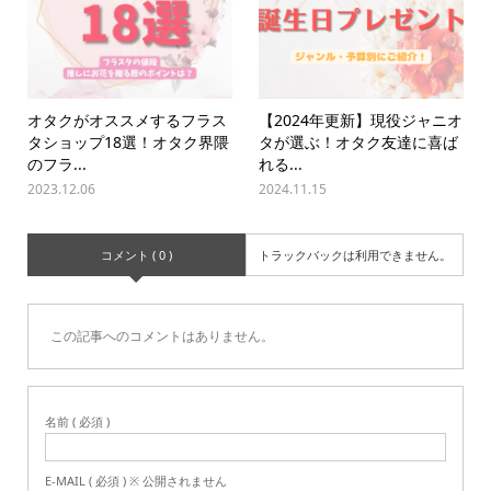
オタクがオススメするフラス
【2024年更新】現役ジャニオ
タショップ18選！オタク界隈
タが選ぶ！オタク友達に喜ば
のフラ...
れる...
2023.12.06
2024.11.15
コメント ( 0 )
トラックバックは利用できません。
この記事へのコメントはありません。
名前 ( 必須 )
E-MAIL ( 必須 ) ※ 公開されません