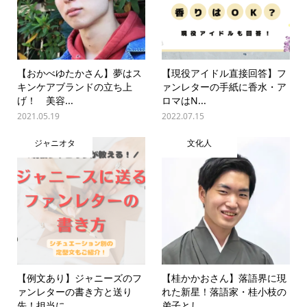
【おかべゆたかさん】夢はス
【現役アイドル直接回答】フ
キンケアブランドの立ち上
ァンレターの手紙に香水・ア
げ！ 美容...
ロマはN...
2021.05.19
2022.07.15
ジャニオタ
文化人
【例文あり】ジャニーズのフ
【桂かかおさん】落語界に現
ァンレターの書き方と送り
れた新星！落語家・桂小枝の
先！担当に...
弟子とし...