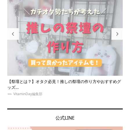


めグ
【2024年版】オタク友達へのプレゼントをジャンル・価格別
推
に...
な
VitaminDay編集部
公式LINE