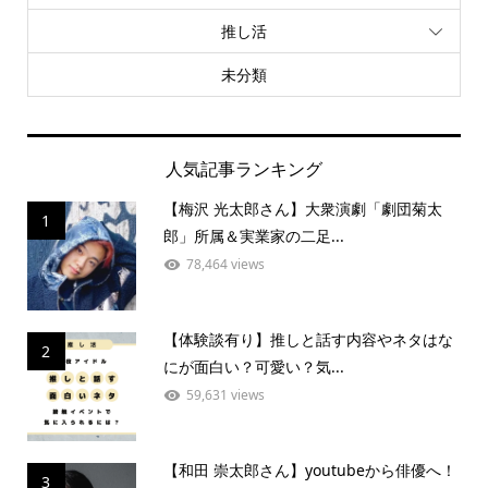
推し活
未分類
人気記事ランキング
【梅沢 光太郎さん】大衆演劇「劇団菊太
1
郎」所属＆実業家の二足...
78,464 views
【体験談有り】推しと話す内容やネタはな
2
にが面白い？可愛い？気...
59,631 views
【和田 崇太郎さん】youtubeから俳優へ！
3