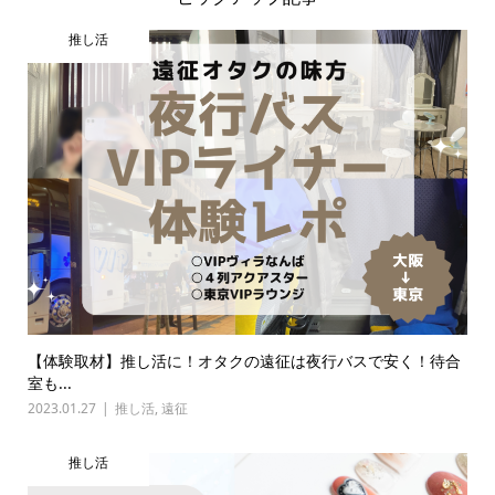
推し活
【体験取材】推し活に！オタクの遠征は夜行バスで安く！待合
室も...
2023.01.27
推し活
,
遠征
推し活