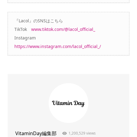
『Lacol』のSNSはこちら
TikTok
www.tiktok.com/@lacol_official_
Instagram
https://www.instagram.com/lacol_official_/
VitaminDay編集部
1,200,529 views