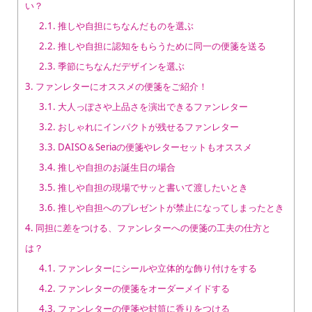
い？
2.1.
推しや自担にちなんだものを選ぶ
2.2.
推しや自担に認知をもらうために同一の便箋を送る
2.3.
季節にちなんだデザインを選ぶ
3.
ファンレターにオススメの便箋をご紹介！
3.1.
大人っぽさや上品さを演出できるファンレター
3.2.
おしゃれにインパクトが残せるファンレター
3.3.
DAISO＆Seriaの便箋やレターセットもオススメ
3.4.
推しや自担のお誕生日の場合
3.5.
推しや自担の現場でサッと書いて渡したいとき
3.6.
推しや自担へのプレゼントが禁止になってしまったとき
4.
同担に差をつける、ファンレターへの便箋の工夫の仕方と
は？
4.1.
ファンレターにシールや立体的な飾り付けをする
4.2.
ファンレターの便箋をオーダーメイドする
4.3.
ファンレターの便箋や封筒に香りをつける