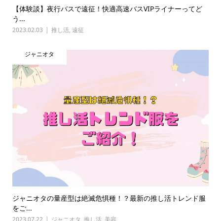
【体験談】夜行バスで遠征！快適高速バスVIPライナーってど
う...
2023.02.03
推し活
,
遠征
ジャニオタ
ジャニオタの量産型は絶滅危惧種！？最新の推し活トレンド服
をご...
2023.07.22
ジャニオタ
,
推し活
,
美容