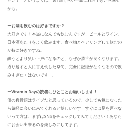
たい！」というよりは、週1回くらい一緒に料理できたら幸せ
かも。
ーお酒を飲むのは好きですか？
大好きです！本当になんでも飲むんですが、ビールとワイン、
日本酒あたりをよく飲みます。食べ物とペアリングして飲むの
が特に好きですね。
酔うとより笑い上戸になるのと、なぜか滑舌が良くなります。
通り越すと人に甘え倒した挙句、完全に記憶がなくなるので飲
みすぎたくはないです…。
ーVitamin Dayの読者にひとことお願いします！
僕の真骨頂はライブだと思っているので、少しでも気になった
ら気軽に会いに来てくれると嬉しいです！すぐには足を運べな
いって方は、まずはSNSをチェックしてみてください！あなた
にお会い出来るのを楽しみにしてます。