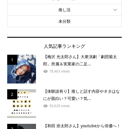
推し活
未分類
人気記事ランキング
【梅沢 光太郎さん】大衆演劇「劇団菊太
1
郎」所属＆実業家の二足...
78,463 views
【体験談有り】推しと話す内容やネタはな
2
にが面白い？可愛い？気...
59,628 views
【和田 崇太郎さん】youtubeから俳優へ！
3