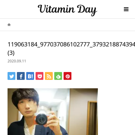
119063184_977037086102777_379321887439
(3)
2020.09.11