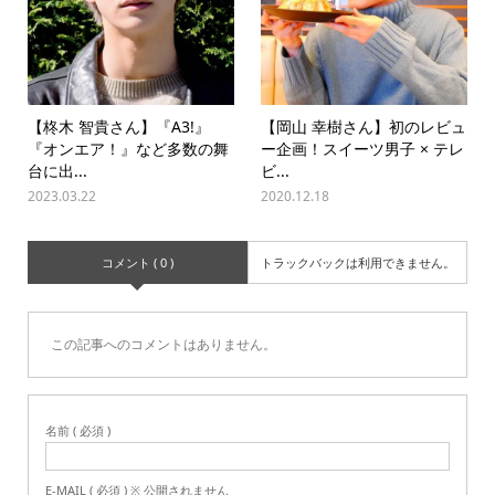
【柊木 智貴さん】『A3!』
【岡山 幸樹さん】初のレビュ
『オンエア！』など多数の舞
ー企画！スイーツ男子 × テレ
台に出...
ビ...
2023.03.22
2020.12.18
コメント ( 0 )
トラックバックは利用できません。
この記事へのコメントはありません。
名前 ( 必須 )
E-MAIL ( 必須 ) ※ 公開されません