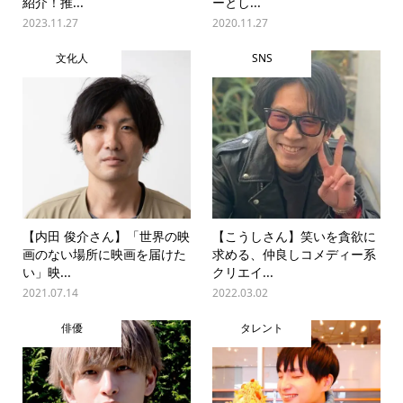
紹介！推...
ーとし...
2023.11.27
2020.11.27
文化人
SNS
【内田 俊介さん】「世界の映
【こうしさん】笑いを貪欲に
画のない場所に映画を届けた
求める、仲良しコメディー系
い」映...
クリエイ...
2021.07.14
2022.03.02
俳優
タレント