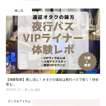
推し活
【体験取材】推し活に！オタクの遠征は夜行バスで安く！待合
室も...
2023.01.27
推し活
,
遠征
グッズ＆アイテム