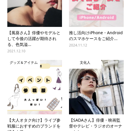
【風葵さん】俳優やモデルと
推し活向けiPhone・Android
して今後の活躍が期待され
のスマホケースをご紹介...
る、色気溢...
2024.11.12
2021.12.10
グッズ＆アイテム
文化人
【大人オタク向け】ライブ参
【SADAさん】俳優・映画監
戦服におすすめのブランドを
督やテレビ・ラジオのオーナ