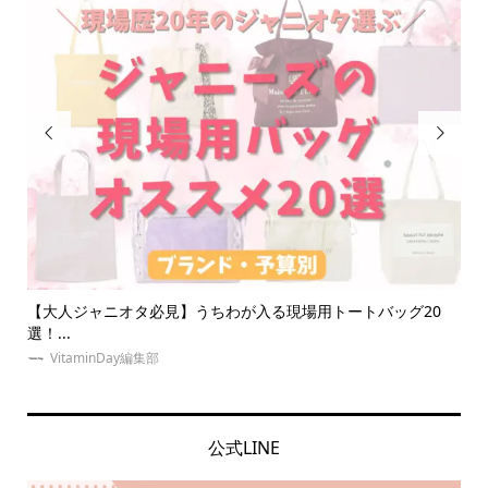


0
推しとの相性診断にオススメな占いを無料から本格派までご紹
ジ
介！...
をご
VitaminDay編集部
公式LINE