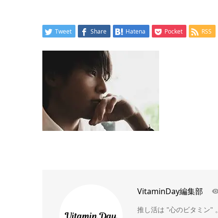
Tweet
Share
Hatena
Pocket
RSS
VitaminDay編集部
推し活は "心のビタミン