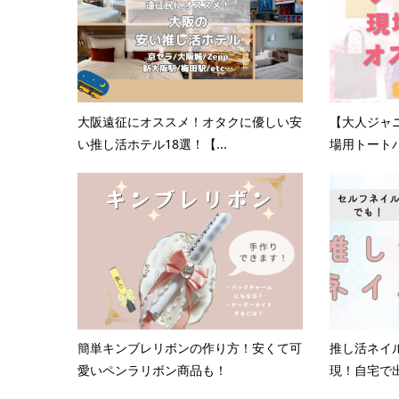
大阪遠征にオススメ！オタクに優しい安
【大人ジャ
い推し活ホテル18選！【...
場用トートバ
簡単キンブレリボンの作り方！安くて可
推し活ネイ
愛いペンラリボン商品も！
現！自宅で出