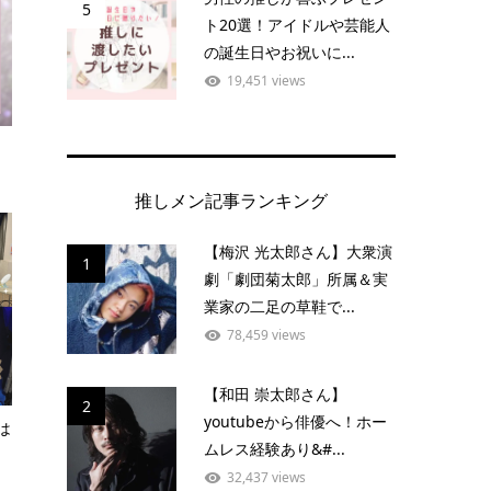
5
ト20選！アイドルや芸能人
の誕生日やお祝いに...
19,451 views
推しメン記事ランキング
【梅沢 光太郎さん】大衆演
1
劇「劇団菊太郎」所属＆実
業家の二足の草鞋で...
78,459 views
【和田 崇太郎さん】
2
youtubeから俳優へ！ホー
は
ムレス経験あり&#...
32,437 views