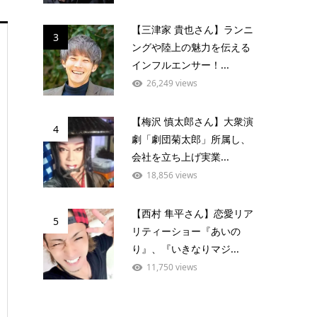
【三津家 貴也さん】ランニ
3
ングや陸上の魅力を伝える
インフルエンサー！...
26,249 views
【梅沢 慎太郎さん】大衆演
4
劇「劇団菊太郎」所属し、
会社を立ち上げ実業...
18,856 views
【西村 隼平さん】恋愛リア
5
リティーショー『あいの
り』、『いきなりマジ...
11,750 views