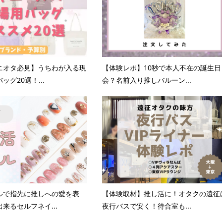
ニオタ必見】うちわが入る現
【体験レポ】10秒で本人不在の誕生日
ッグ20選！...
会？名前入り推しバルーン...
ルで指先に推しへの愛を表
【体験取材】推し活に！オタクの遠征
来るセルフネイ...
夜行バスで安く！待合室も...