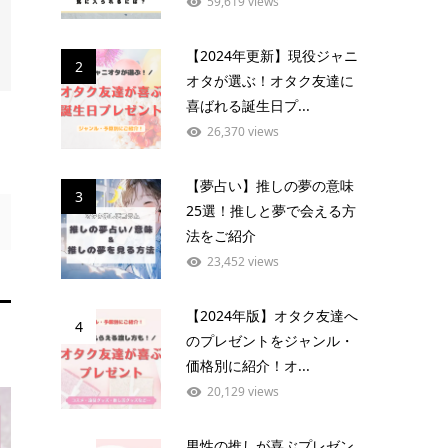
59,619 views
【2024年更新】現役ジャニ
2
オタが選ぶ！オタク友達に
喜ばれる誕生日プ...
26,370 views
【夢占い】推しの夢の意味
3
25選！推しと夢で会える方
法をご紹介
23,452 views
【2024年版】オタク友達へ
4
のプレゼントをジャンル・
価格別に紹介！オ...
20,129 views
男性の推しが喜ぶプレゼン