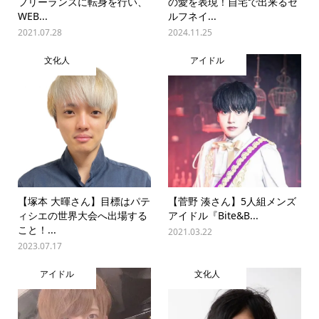
フリーランスに転身を行い、
の愛を表現！自宅で出来るセ
WEB...
ルフネイ...
2021.07.28
2024.11.25
文化人
アイドル
【塚本 大暉さん】目標はパテ
【菅野 湊さん】5人組メンズ
ィシエの世界大会へ出場する
アイドル『Bite&B...
こと！...
2021.03.22
2023.07.17
アイドル
文化人