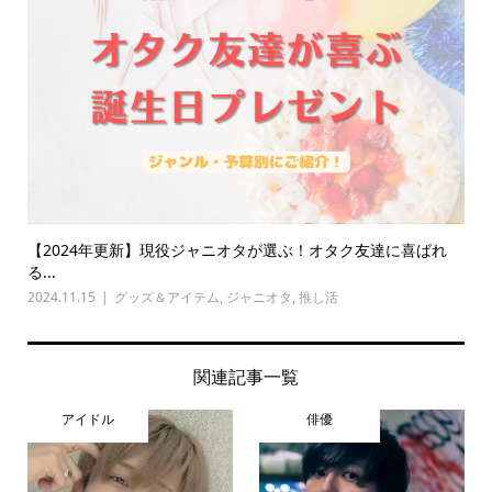
【2024年更新】現役ジャニオタが選ぶ！オタク友達に喜ばれ
る...
2024.11.15
グッズ＆アイテム
,
ジャニオタ
,
推し活
関連記事一覧
アイドル
俳優