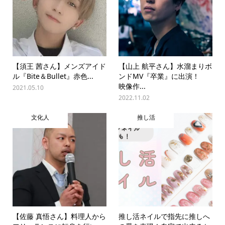
【須王 茜さん】メンズアイド
【山上 航平さん】水溜まりボ
ル『Bite＆Bullet』赤色...
ンドMV『卒業』に出演！
映像作...
2021.05.10
2022.11.02
文化人
推し活
【佐藤 真悟さん】料理人から
推し活ネイルで指先に推しへ