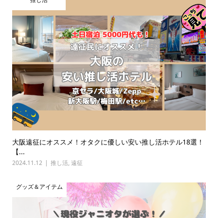
大阪遠征にオススメ！オタクに優しい安い推し活ホテル18選！
【...
2024.11.12
推し活
,
遠征
グッズ＆アイテム