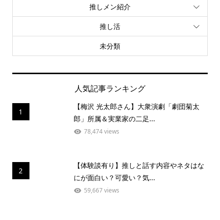
推しメン紹介
推し活
未分類
人気記事ランキング
【梅沢 光太郎さん】大衆演劇「劇団菊太
1
郎」所属＆実業家の二足...
78,474 views
【体験談有り】推しと話す内容やネタはな
2
にが面白い？可愛い？気...
59,667 views