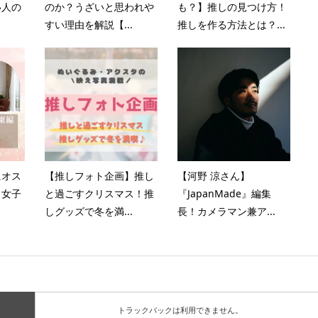
い人の
のか？うざいと思われや
も？】推しの見つけ方！
すい理由を解説【...
推しを作る方法とは？...
にオス
【推しフォト企画】推し
【河野 涼さん】
？女子
と過ごすクリスマス！推
『JapanMade』編集
しグッズで冬を満...
長！カメラマン兼ア...
トラックバックは利用できません。