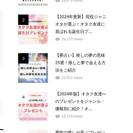
59,619 views
【2024年更新】現役ジャニ
2
オタが選ぶ！オタク友達に
喜ばれる誕生日プ...
26,370 views
【夢占い】推しの夢の意味
3
25選！推しと夢で会える方
法をご紹介
23,452 views
【2024年版】オタク友達へ
4
のプレゼントをジャンル・
価格別に紹介！オ...
20,129 views
男性の推しが喜ぶプレゼン