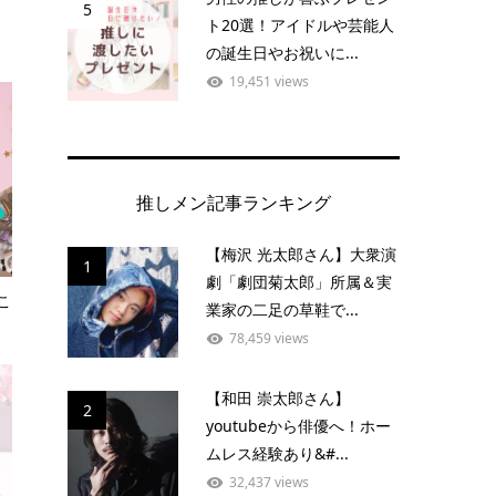
5
ト20選！アイドルや芸能人
の誕生日やお祝いに...
19,451 views
推しメン記事ランキング
【梅沢 光太郎さん】大衆演
1
劇「劇団菊太郎」所属＆実
こ
業家の二足の草鞋で...
78,459 views
【和田 崇太郎さん】
2
youtubeから俳優へ！ホー
ムレス経験あり&#...
32,437 views