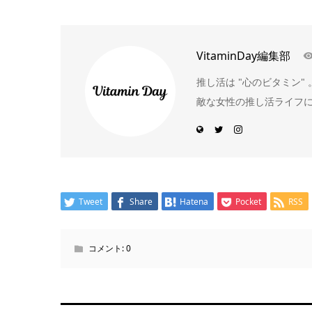
VitaminDay編集部
推し活は "心のビタミン
敵な女性の推し活ライフ
Tweet
Share
Hatena
Pocket
RSS
コメント:
0