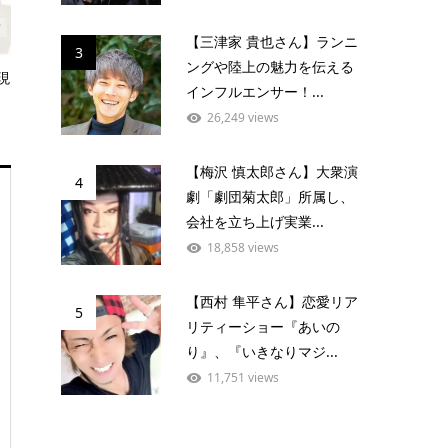
【三津家 貴也さん】ランニ
3
ングや陸上の魅力を伝える
現
インフルエンサー！...
26,249 views
【梅沢 慎太郎さん】大衆演
4
劇「劇団菊太郎」所属し、
会社を立ち上げ実業...
18,858 views
【西村 隼平さん】恋愛リア
5
リティーショー『あいの
り』、『いきなりマジ...
11,751 views