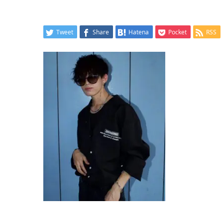
Tweet
Share
Hatena
Pocket
RSS