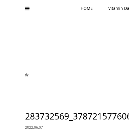
HOME
Vitamin
283732569_37872157760
2022.06.07