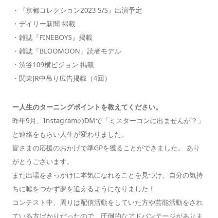
・『京都コレクション2023 S/S』出演予定
・デイリー新聞 掲載
・雑誌『FINEBOYS』掲載
・雑誌『BLOOMOON』読者モデル
・渋谷109横ビジョン 掲載
・関東JR中吊り広告掲載（4回）
ー
人生のターニングポイントを教えてください。
昨年9月、InstagramのDMで「ミスターコンに出ませんか？」
と連絡をもらい人生が変わりました。
皆さまの応援のおかげで準GPを獲ることができました。 あり
がとうございます。
また出場をきっかけに本気になれることを見つけ、自分の気持
ちに嘘をつかず夢を追えるようになりました！
コンテスト中、周りは配信活動をしていた方や芸能活動をされ
ている方ばかりだったので、圧倒的なアドバンテージがありま