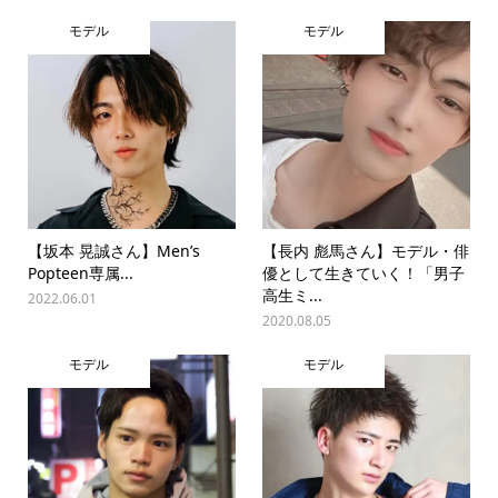
モデル
モデル
【坂本 晃誠さん】Men’s
【長内 彪馬さん】モデル・俳
Popteen専属...
優として生きていく！「男子
高生ミ...
2022.06.01
2020.08.05
モデル
モデル