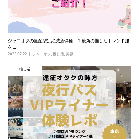
ジャニオタの量産型は絶滅危惧種！？最新の推し活トレンド服
をご...
2023.07.22
ジャニオタ
,
推し活
,
美容
推し活