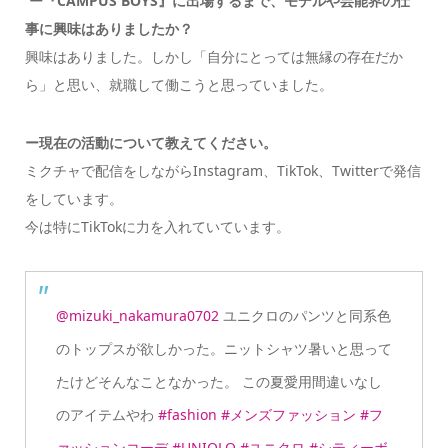
ー『CAMPUS BOYS』に出場するまで、モデルや芸能界の仕
事に興味はありましたか？
興味はありました。しかし「自分にとっては無縁の存在だか
ら」と思い、就職して働こうと思っていました。
ー現在の活動について教えてください。
ミクチャで配信をしながらInstagram、TikTok、Twitterで発信
をしています。
今は特にTikTokに力を入れていています。
@mizuki_nakamura0702
ユニクロのパンツと同系色
のトップスが欲しかった。ニットシャツ暑いと思って
たけどそんなことなかった。 この夏愛用間違いなし
のアイテムやわ
#fashion
#メンズファッション
#フ
ァッションコーデ
#UNIQLO
#ユニクロ
#シティーボ