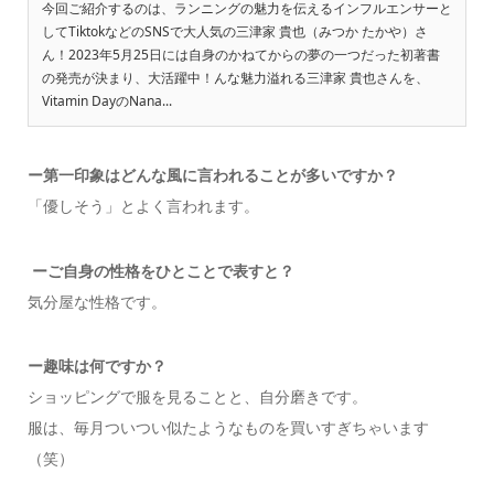
今回ご紹介するのは、ランニングの魅力を伝えるインフルエンサーと
してTiktokなどのSNSで大人気の三津家 貴也（みつか たかや）さ
ん！2023年5月25日には自身のかねてからの夢の一つだった初著書
の発売が決まり、大活躍中！んな魅力溢れる三津家 貴也さんを、
Vitamin DayのNana...
ー
第一印象はどんな風に言われることが多いですか？
「優しそう」とよく言われます。
ーご自身の性格をひとことで表すと？
気分屋な性格です。
ー
趣味は何ですか？
ショッピングで服を見ることと、自分磨きです。
服は、毎月ついつい似たようなものを買いすぎちゃいます
（笑）