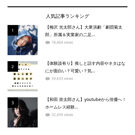
人気記事ランキング
【梅沢 光太郎さん】大衆演劇「劇団菊太
1
郎」所属＆実業家の二足...
78,464 views
【体験談有り】推しと話す内容やネタはな
2
にが面白い？可愛い？気...
59,633 views
【和田 崇太郎さん】youtubeから俳優へ！
3
ホームレス経験...
32,439 views