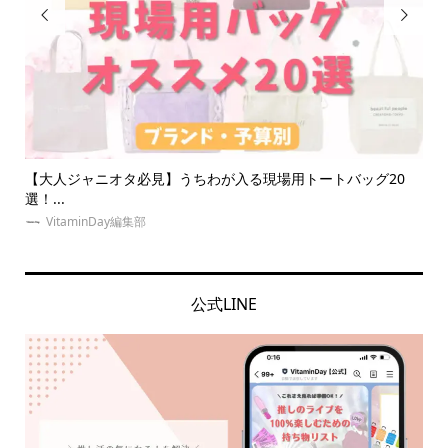


わが入る現場用トートバッグ20
推し・本人不在の誕生日会で準備す
なに...
VitaminDay編集部
公式LINE