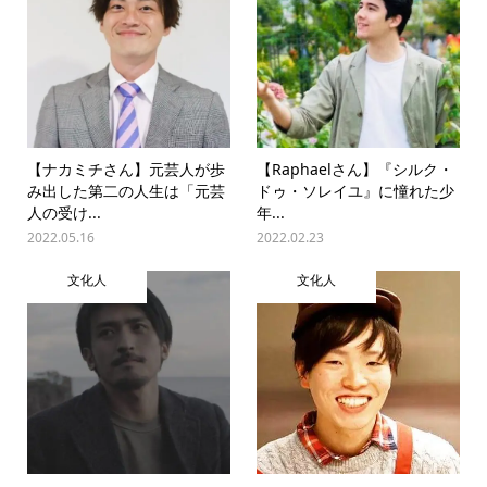
【ナカミチさん】元芸人が歩
【Raphaelさん】『シルク・
み出した第二の人生は「元芸
ドゥ・ソレイユ』に憧れた少
人の受け...
年...
2022.05.16
2022.02.23
文化人
文化人