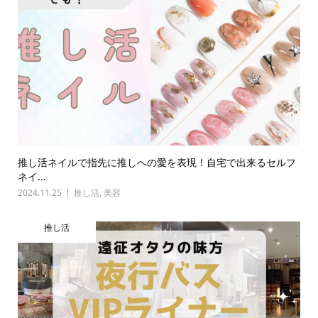
推し活ネイルで指先に推しへの愛を表現！自宅で出来るセルフ
ネイ...
2024.11.25
推し活
,
美容
推し活