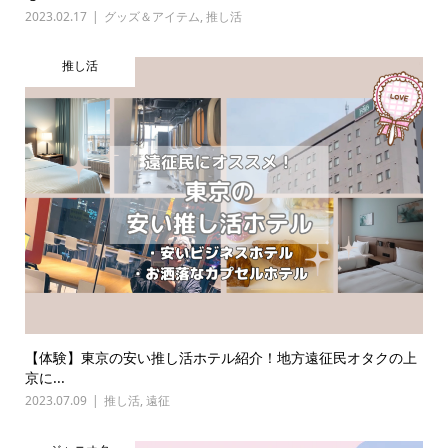
2023.02.17
グッズ＆アイテム
,
推し活
推し活
【体験】東京の安い推し活ホテル紹介！地方遠征民オタクの上
京に...
2023.07.09
推し活
,
遠征