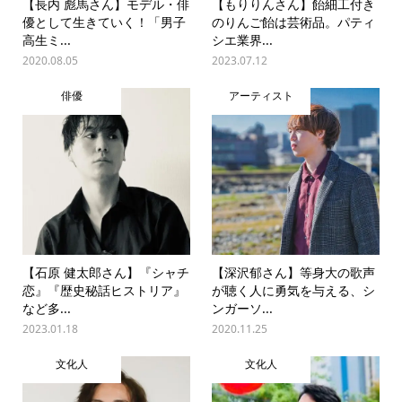
【長内 彪馬さん】モデル・俳
【もりりんさん】飴細工付き
優として生きていく！「男子
のりんご飴は芸術品。パティ
高生ミ...
シエ業界...
2020.08.05
2023.07.12
俳優
アーティスト
【石原 健太郎さん】『シャチ
【深沢郁さん】等身大の歌声
恋』『歴史秘話ヒストリア』
が聴く人に勇気を与える、シ
など多...
ンガーソ...
2023.01.18
2020.11.25
文化人
文化人