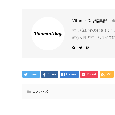
VitaminDay編集部
推し活は "心のビタミン
敵な女性の推し活ライフ
Tweet
Share
Hatena
Pocket
RSS
コメント:
0