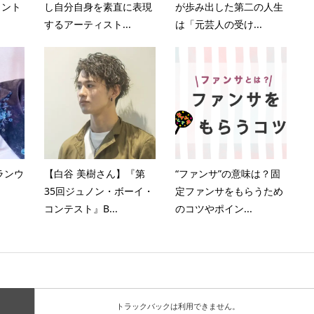
ヨント
し自分自身を素直に表現
が歩み出した第二の人生
するアーティスト...
は「元芸人の受け...
ランウ
【白谷 美樹さん】『第
“ファンサ”の意味は？固
35回ジュノン・ボーイ・
定ファンサをもらうため
コンテスト』B...
のコツやポイン...
トラックバックは利用できません。