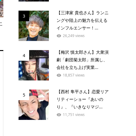
【三津家 貴也さん】ランニ
3
ングや陸上の魅力を伝える
こ
インフルエンサー！...
26,249 views
【梅沢 慎太郎さん】大衆演
4
劇「劇団菊太郎」所属し、
会社を立ち上げ実業...
18,857 views
【西村 隼平さん】恋愛リア
5
リティーショー『あいの
り』、『いきなりマジ...
11,751 views