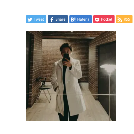
Tweet
Share
Hatena
Pocket
RSS