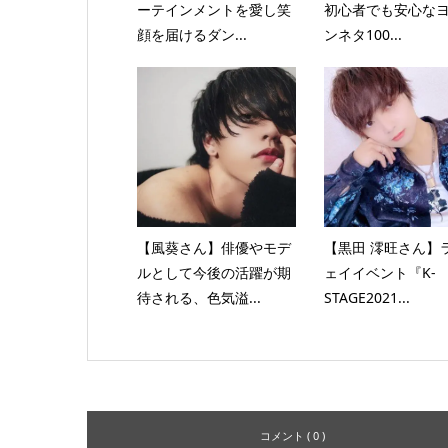
ーテインメントを愛し笑
初心者でも安心な
顔を届けるダン...
ンネタ100...
【風葵さん】俳優やモデ
【黒田 澪旺さん】
ルとして今後の活躍が期
ェイイベント『K-
待される、色気溢...
STAGE2021...
コメント ( 0 )