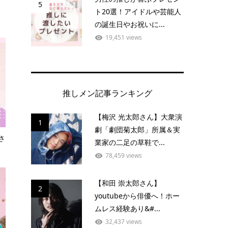
5
ト20選！アイドルや芸能人
の誕生日やお祝いに...
19,451 views
推しメン記事ランキング
【梅沢 光太郎さん】大衆演
1
劇「劇団菊太郎」所属＆実
さ
業家の二足の草鞋で...
78,459 views
【和田 崇太郎さん】
2
youtubeから俳優へ！ホー
ムレス経験あり&#...
32,437 views