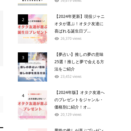
59,619 views
【2024年更新】現役ジャニ
2
オタが選ぶ！オタク友達に
喜ばれる誕生日プ...
26,370 views
【夢占い】推しの夢の意味
3
25選！推しと夢で会える方
法をご紹介
23,452 views
【2024年版】オタク友達へ
4
のプレゼントをジャンル・
価格別に紹介！オ...
20,129 views
男性の推しが喜ぶプレゼン