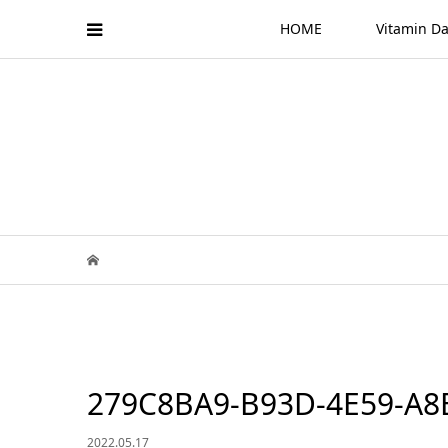
HOME
Vitamin
279C8BA9-B93D-4E59-A8
2022.05.17