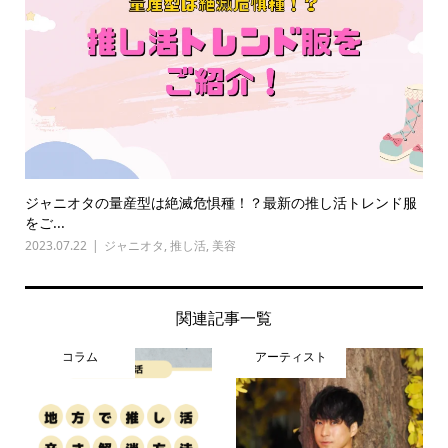
ジャニオタの量産型は絶滅危惧種！？最新の推し活トレンド服
をご...
2023.07.22
ジャニオタ
,
推し活
,
美容
関連記事一覧
コラム
アーティスト