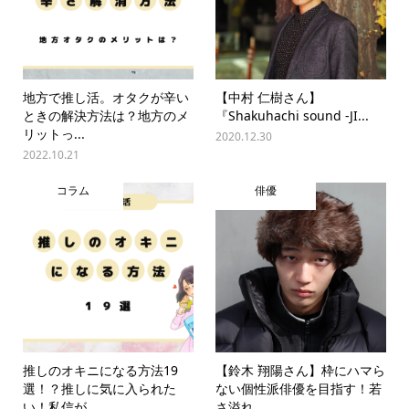
地方で推し活。オタクが辛い
【中村 仁樹さん】
ときの解決方法は？地方のメ
『Shakuhachi sound -JI...
リットっ...
2020.12.30
2022.10.21
コラム
俳優
推しのオキニになる方法19
【鈴木 翔陽さん】枠にハマら
選！？推しに気に入られた
ない個性派俳優を目指す！若
い！私信が...
さ溢れ...