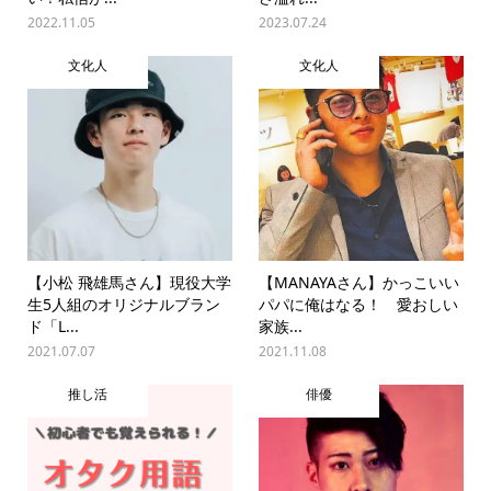
2022.11.05
2023.07.24
文化人
文化人
【小松 飛雄馬さん】現役大学
【MANAYAさん】かっこいい
生5人組のオリジナルブラン
パパに俺はなる！ 愛おしい
ド「L...
家族...
2021.07.07
2021.11.08
推し活
俳優