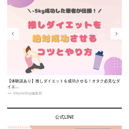


トを成功させる！オタク必見なダ
ジャニオタの量産型は絶滅危惧種！？
をご...
VitaminDay編集部
公式LINE