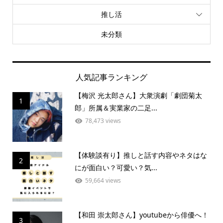
推し活
未分類
人気記事ランキング
【梅沢 光太郎さん】大衆演劇「劇団菊太
1
郎」所属＆実業家の二足...
78,473 views
【体験談有り】推しと話す内容やネタはな
2
にが面白い？可愛い？気...
59,664 views
【和田 崇太郎さん】youtubeから俳優へ！
3