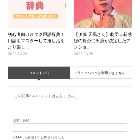
初心者向けオタク用語辞典！
【伊藤 天馬さん】劇団☆新感
用語をマスターして推し活を
線の舞台に出演が決定したア
より楽し...
クショ...
2023.12.29
2023.09.25
コメント ( 0 )
トラックバックは利用できません。
この記事へのコメントはありません。
名前 ( 必須 )
E-MAIL ( 必須 ) ※ 公開されません