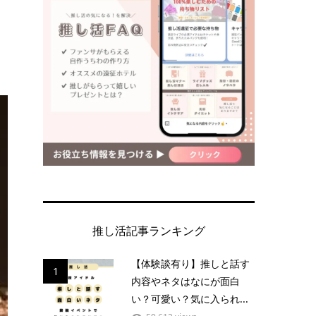
推し活記事ランキング
【体験談有り】推しと話す
1
内容やネタはなにが面白
い？可愛い？気に入られ...