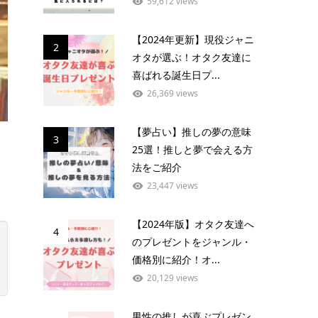
59,612 views
【2024年更新】現役ジャニ
2
オタが選ぶ！オタク友達に
喜ばれる誕生日プ...
26,369 views
【夢占い】推しの夢の意味
3
25選！推しと夢で会える方
法をご紹介
23,447 views
【2024年版】オタク友達へ
4
のプレゼントをジャンル・
価格別に紹介！オ...
20,129 views
男性の推しが喜ぶプレゼン