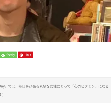
feedly
Pin it
n Day』では、毎日を頑張る素敵な女性にとって「心のビタミン」になる
！]