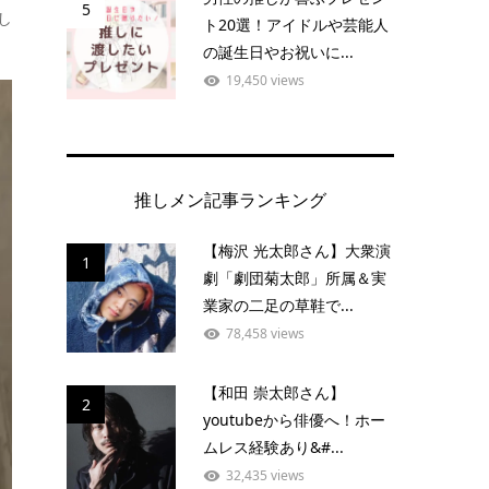
5
し
ト20選！アイドルや芸能人
の誕生日やお祝いに...
19,450 views
推しメン記事ランキング
【梅沢 光太郎さん】大衆演
1
劇「劇団菊太郎」所属＆実
業家の二足の草鞋で...
78,458 views
【和田 崇太郎さん】
2
youtubeから俳優へ！ホー
ムレス経験あり&#...
32,435 views