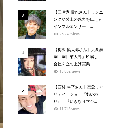
【三津家 貴也さん】ランニ
3
ングや陸上の魅力を伝える
インフルエンサー！...
26,249 views
【梅沢 慎太郎さん】大衆演
4
劇「劇団菊太郎」所属し、
会社を立ち上げ実業...
18,852 views
【西村 隼平さん】恋愛リア
5
リティーショー『あいの
り』、『いきなりマジ...
11,748 views