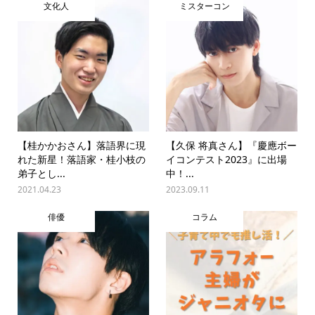
文化人
ミスターコン
【桂かかおさん】落語界に現
【久保 将真さん】『慶應ボー
れた新星！落語家・桂小枝の
イコンテスト2023』に出場
弟子とし...
中！...
2021.04.23
2023.09.11
俳優
コラム