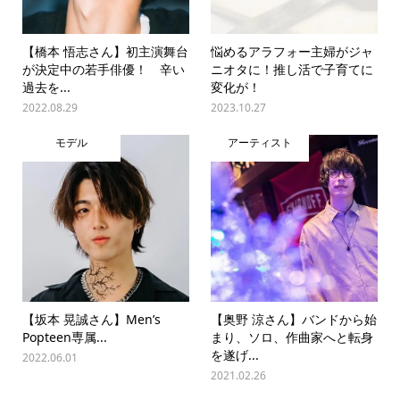
【橋本 悟志さん】初主演舞台
悩めるアラフォー主婦がジャ
が決定中の若手俳優！ 辛い
ニオタに！推し活で子育てに
過去を...
変化が！
2022.08.29
2023.10.27
モデル
アーティスト
【坂本 晃誠さん】Men’s
【奥野 涼さん】バンドから始
Popteen専属...
まり、ソロ、作曲家へと転身
を遂げ...
2022.06.01
2021.02.26