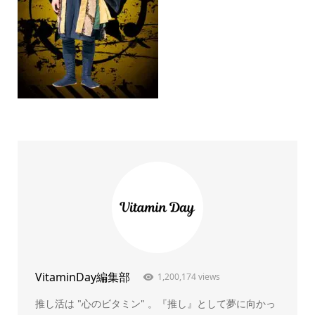
VitaminDay編集部
1,200,174 views
推し活は "心のビタミン" 。『推し』として夢に向かっ