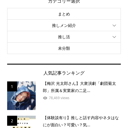
カテゴリー選択
まとめ
推しメン紹介
推し活
未分類
人気記事ランキング
【梅沢 光太郎さん】大衆演劇「劇団菊太
1
郎」所属＆実業家の二足...
78,469 views
【体験談有り】推しと話す内容やネタはな
2
にが面白い？可愛い？気...