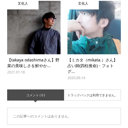
文化人
文化人
【takaya odashimaさん】野
【ミカタ（mikata.）さん】
菜の美味しさを鮮やか...
占い師(四柱推命)・フォト
グ...
2021.01.18
2020.09.14
コメント ( 0 )
トラックバックは利用できません。
この記事へのコメントはありません。