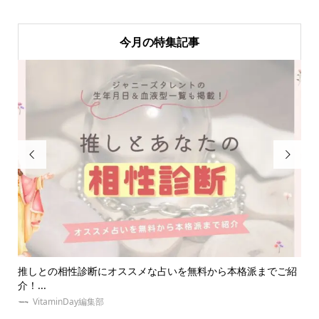
今月の特集記事


でご紹
【祭壇とは？】オタク必見！推しの祭壇の作り方やおすすめグ
ッズ...
な
VitaminDay編集部