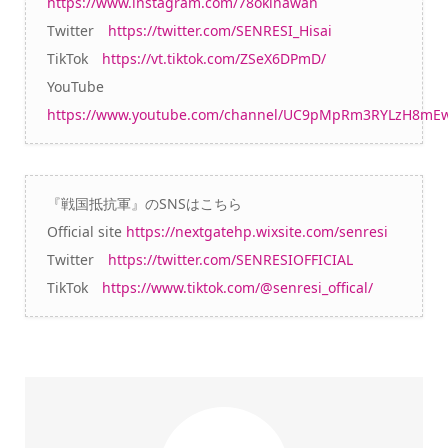
https://www.instagram.com/78okinawan
Twitter
https://twitter.com/SENRESI_Hisai
TikTok
https://vt.tiktok.com/ZSeX6DPmD/
YouTube
https://www.youtube.com/channel/UC9pMpRm3RYLzH8mE
『戦国抵抗軍』のSNSはこちら
Official site
https://nextgatehp.wixsite.com/senresi
Twitter
https://twitter.com/SENRESIOFFICIAL
TikTok
https://www.tiktok.com/@senresi_offical/