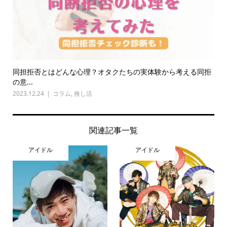
同担拒否とはどんな心理？オタクたちの実体験から考える同拒
の意...
2023.12.24
コラム
,
推し活
関連記事一覧
アイドル
アイドル