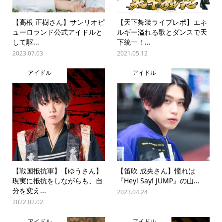
【高根 正樹さん】サンリオピ
【天下舞装ライブレポ】エネ
ューロランド公式アイドルと
ルギー溢れる歌とダンスで天
して駆...
下統一！...
2023.07.03
2021.05.12
アイドル
アイドル
【戦国抵抗軍】【ゆうさん】
【笛吹 成央さん】憧れは
現実に抵抗をしながらも、自
『Hey! Say! JUMP』の山...
分を変え...
2023.04.24
2022.02.02
アイドル
アイドル