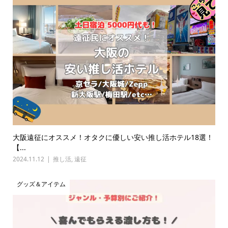
大阪遠征にオススメ！オタクに優しい安い推し活ホテル18選！
【...
2024.11.12
推し活
,
遠征
グッズ＆アイテム