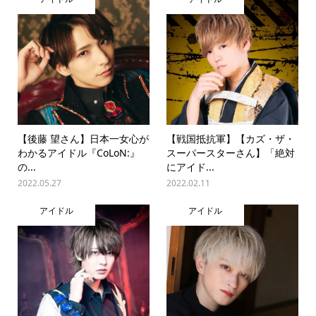
【後藤 望さん】日本一女心が
【戦国抵抗軍】【カズ・ザ・
わかるアイドル『CoLoN:』
スーパースターさん】「絶対
の...
にアイド...
2022.05.27
2022.02.11
アイドル
アイドル