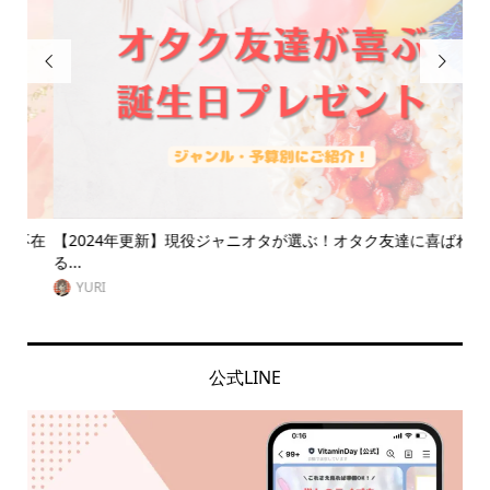


不在
【2024年更新】現役ジャニオタが選ぶ！オタク友達に喜ばれ
ジ
る...
をご.
YURI
公式LINE