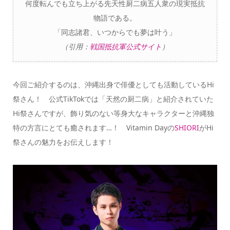
何度転んでも立ち上がる先天性厨二病五人衆の現実抵抗
物語である。
「同志諸君、いつからでも夢は叶う」
（引用：
戦国抵抗軍公式サイト
）
今回ご紹介するのは、沖縄出身で俳優としても活動しているHi
祭さん！ 公式TikTokでは「天然の厨二病」と紹介されていた
Hi祭さんですが、飾り気のない等身大なキャラクターと沖縄独
特の方言にとても癒されます…！ Vitamin Dayの
SHIORI
がHi
祭さんの魅力をお伝えします！