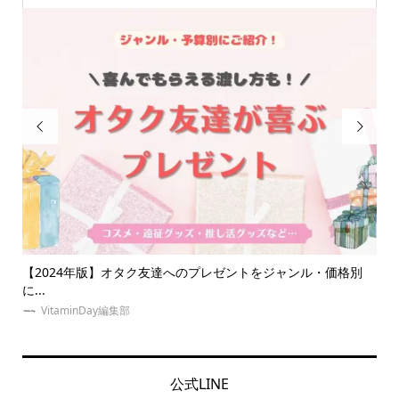


トをジャンル・価格別
【祭壇とは？】オタク必見！推しの祭壇の作り
ッズ...
VitaminDay編集部
公式LINE