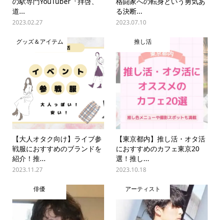
の駅専門YouTuber『拝啓、
格闘家への転身という勇気あ
道...
る決断...
2023.02.27
2023.07.10
グッズ＆アイテム
推し活
【大人オタク向け】ライブ参
【東京都内】推し活・オタ活
戦服におすすめのブランドを
におすすめのカフェ東京20
紹介！推...
選！推し...
2023.11.27
2023.10.18
俳優
アーティスト