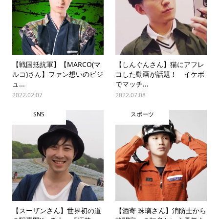
【戦国抵抗軍】【MARCO(マ
【しんぐんさん】猫にアフレ
ルコ)さん】ファン想いのビジ
コした動画が話題！ イケボ
ュ...
でマッチ...
2022.02.07
2022.07.08
SNS
スポーツ
【スーザンさん】世界初の道
【酒寄 珠璃さん】消防士から