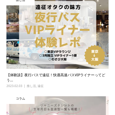
【体験談】夜行バスで遠征！快適高速バスVIPライナーってど
う...
2023.02.03
推し活
,
遠征
コラム