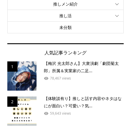
推しメン紹介
推し活
未分類
人気記事ランキング
【梅沢 光太郎さん】大衆演劇「劇団菊太
1
郎」所属＆実業家の二足...
78,467 views
【体験談有り】推しと話す内容やネタはな
2
にが面白い？可愛い？気...
59,643 views