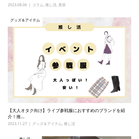
2023.08.06
コラム
,
推し活
,
美容
グッズ＆アイテム
【大人オタク向け】ライブ参戦服におすすめのブランドを紹
介！推...
2023.11.27
グッズ＆アイテム
,
推し活
推し活