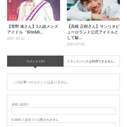
【菅野 湊さん】5人組メンズ
【高根 正樹さん】サンリオピ
アイドル『Bite&B...
ューロランド公式アイドルと
して駆...
2021.03.22
2023.07.03
コメント ( 0 )
トラックバックは利用できません。
この記事へのコメントはありません。
名前 ( 必須 )
E-MAIL ( 必須 ) ※ 公開されません