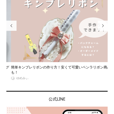


めグ
簡単キンブレリボンの作り方！安くて可愛いペンラリボン商品
【
も！
う..
ゆめみぃ
公式LINE