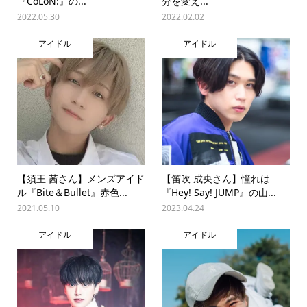
『CoLoN:』の...
分を変え...
2022.05.30
2022.02.02
アイドル
アイドル
【須王 茜さん】メンズアイド
【笛吹 成央さん】憧れは
ル『Bite＆Bullet』赤色...
『Hey! Say! JUMP』の山...
2021.05.10
2023.04.24
アイドル
アイドル