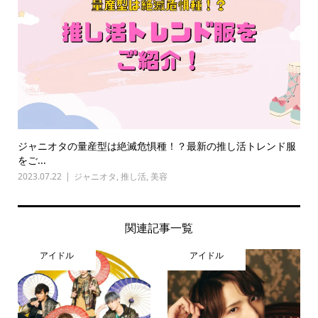
ジャニオタの量産型は絶滅危惧種！？最新の推し活トレンド服
をご...
2023.07.22
ジャニオタ
,
推し活
,
美容
関連記事一覧
アイドル
アイドル