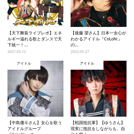
【天下舞装ライブレポ】エネ
【後藤 望さん】日本一女心が
ルギー溢れる歌とダンスで天
わかるアイドル『CoLoN:』
下統一！...
の...
2021.05.12
2022.05.27
アイドル
アイドル
【中島優斗さん】女心を歌う
【戦国抵抗軍】【ゆうさん】
アイドルグループ
現実に抵抗をしながらも、自