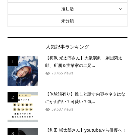
推し活
未分類
人気記事ランキング
【梅沢 光太郎さん】大衆演劇「劇団菊太
1
郎」所属＆実業家の二足...
78,465 views
【体験談有り】推しと話す内容やネタはな
2
にが面白い？可愛い？気...
59,637 views
【和田 崇太郎さん】youtubeから俳優へ！
3