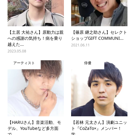
【土居 大祐さん】原動力は親
【篠原 継之助さん】セレクト
への感謝の気持ち！病を乗り
ショップGIFT COMMUNI...
越えた...
2021.06.11
2023.05.08
アーティスト
俳優
【HARUさん】音楽活動、モ
【若林 元太さん】演劇ユニッ
デル、YouTubeなど多方面
ト『CoZaTo×』メンバー！
で...
学...