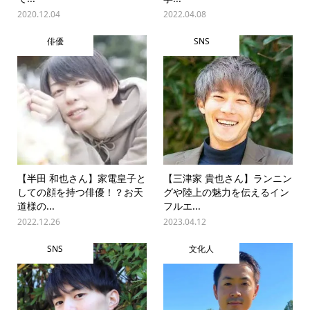
2020.12.04
2022.04.08
俳優
SNS
【半田 和也さん】家電皇子と
【三津家 貴也さん】ランニン
しての顔を持つ俳優！？お天
グや陸上の魅力を伝えるイン
道様の...
フルエ...
2022.12.26
2023.04.12
SNS
文化人