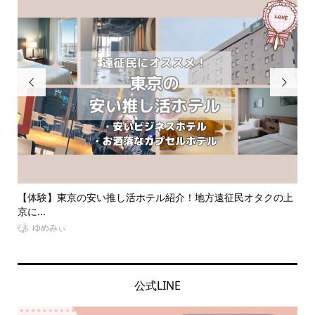


方遠征民オタクの上
【祭壇とは？】オタク必見！推しの祭壇の作り方や
ッズ...
VitaminDay編集部
公式LINE