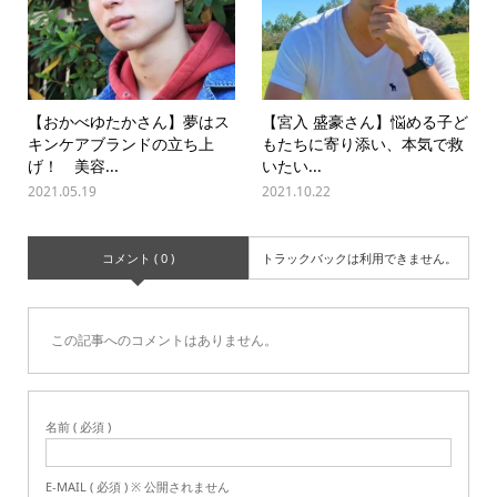
【おかべゆたかさん】夢はス
【宮入 盛豪さん】悩める子ど
キンケアブランドの立ち上
もたちに寄り添い、本気で救
げ！ 美容...
いたい...
2021.05.19
2021.10.22
コメント ( 0 )
トラックバックは利用できません。
この記事へのコメントはありません。
名前 ( 必須 )
E-MAIL ( 必須 ) ※ 公開されません