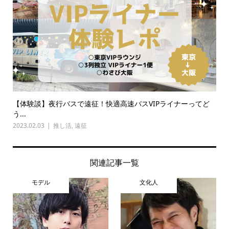
【体験談】夜行バスで遠征！快適高速バスVIPライナーってど
う...
2023.02.03
推し活
,
遠征
関連記事一覧
モデル
文化人