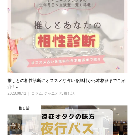
推しとの相性診断にオススメな占いを無料から本格派までご紹
介！...
2023.08.12
コラム
,
ジャニオタ
,
推し活
推し活