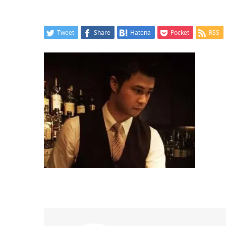
Tweet
Share
Hatena
Pocket
RSS