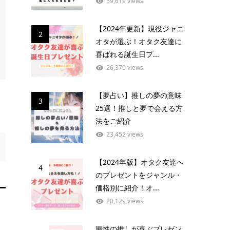
59,619 views
【2024年更新】現役ジャニ
2
オタが選ぶ！オタク友達に
喜ばれる誕生日プ...
26,370 views
【夢占い】推しの夢の意味
3
25選！推しと夢で会える方
法をご紹介
23,452 views
【2024年版】オタク友達へ
4
のプレゼントをジャンル・
価格別に紹介！オ...
20,129 views
男性の推しが喜ぶプレゼン