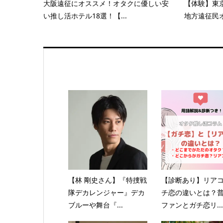
大阪遠征にオススメ！オタクに優しい安
【体験】東
い推し活ホテル18選！【...
地方遠征民オ
【林 剛史さん】『特捜戦
【診断あり】リア
隊デカレンジャー』デカ
チ恋の違いとは？
ブルーや舞台『...
ファンとガチ恋リ...