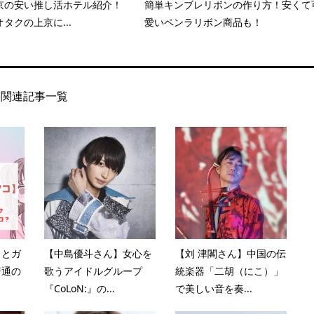
京の安い推し活ホテル紹介！
簡単キンブレリボンの作り方！安くて
タクの上京に...
愛いペンラリボン商品も！
関連記事一覧
コとガ
【中島優斗さん】女心を
【刘 津閣さん】中国の伝
普通の
歌うアイドルグループ
統楽器「二胡（にこ）」
『CoLoN:』の...
で美しい音を奏...