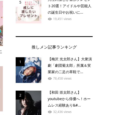
5
ト20選！アイドルや芸能人
の誕生日やお祝いに...
19,451 views
推しメン記事ランキング
こ
【梅沢 光太郎さん】大衆演
1
劇「劇団菊太郎」所属＆実
業家の二足の草鞋で...
78,458 views
【和田 崇太郎さん】
2
youtubeから俳優へ！ホー
ムレス経験あり&#...
32,436 views