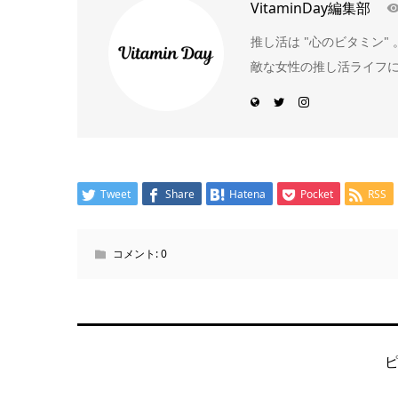
VitaminDay編集部
推し活は "心のビタミン
敵な女性の推し活ライフ
Tweet
Share
Hatena
Pocket
RSS
コメント:
0