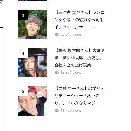
可
【三津家 貴也さん】ランニ
3
ングや陸上の魅力を伝える
インフルエンサー！...
26,249 views
【梅沢 慎太郎さん】大衆演
4
劇「劇団菊太郎」所属し、
会社を立ち上げ実業...
18,854 views
【西村 隼平さん】恋愛リア
5
リティーショー『あいの
り』、『いきなりマジ...
11,750 views