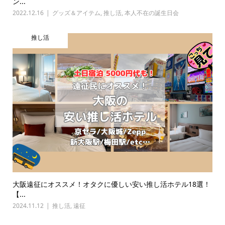
ン...
2022.12.16
グッズ＆アイテム
,
推し活
,
本人不在の誕生日会
推し活
大阪遠征にオススメ！オタクに優しい安い推し活ホテル18選！
【...
2024.11.12
推し活
,
遠征