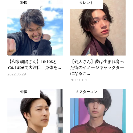
SNS
タレント
【和泉朝陽さん】TikTokと
【剣人さん】夢は生まれ育っ
YouTubeで大注目！身体を...
た街のイメージキャラクター
になるこ...
2022.06.29
2023.01.30
俳優
ミスターコン