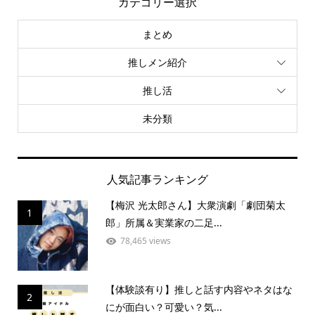
カテゴリー選択
まとめ
推しメン紹介
推し活
未分類
人気記事ランキング
【梅沢 光太郎さん】大衆演劇「劇団菊太
1
郎」所属＆実業家の二足...
78,465 views
【体験談有り】推しと話す内容やネタはな
2
にが面白い？可愛い？気...