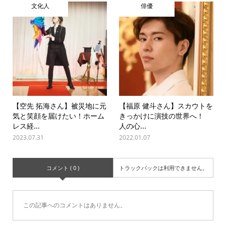
文化人
俳優
【空先 拓海さん】被災地に元
【福原 健斗さん】スカウトを
気と笑顔を届けたい！ホーム
きっかけに演技の世界へ！
レス経...
人の心...
2023.07.31
2022.01.07
コメント ( 0 )
トラックバックは利用できません。
この記事へのコメントはありません。