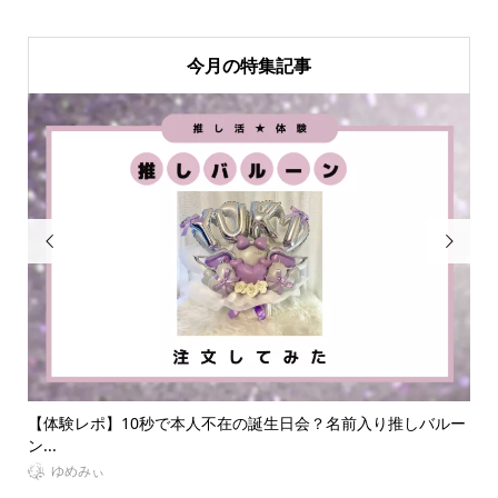
今月の特集記事


会？名前入り推しバルー
【体験談】夜行バスで遠征！快適高速バスVIPラ
う...
VitaminDay編集部