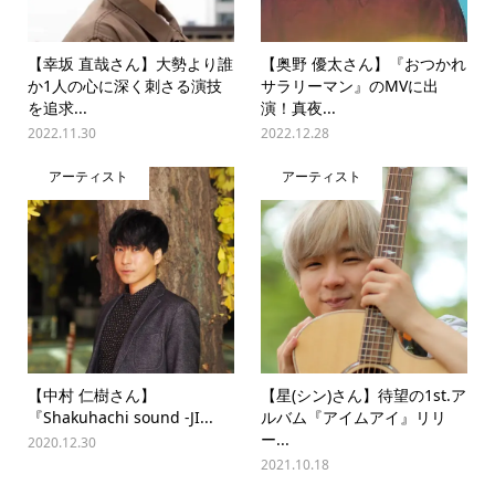
【幸坂 直哉さん】大勢より誰
【奥野 優太さん】『おつかれ
か1人の心に深く刺さる演技
サラリーマン』のMVに出
を追求...
演！真夜...
2022.11.30
2022.12.28
アーティスト
アーティスト
【中村 仁樹さん】
【星(シン)さん】待望の1st.ア
『Shakuhachi sound -JI...
ルバム『アイムアイ』リリ
ー...
2020.12.30
2021.10.18