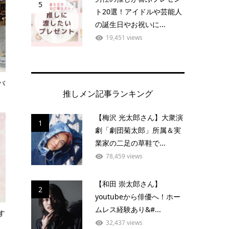
5
ト20選！アイドルや芸能人
の誕生日やお祝いに...
19,451 views
バ
推しメン記事ランキング
【梅沢 光太郎さん】大衆演
1
劇「劇団菊太郎」所属＆実
業家の二足の草鞋で...
78,459 views
【和田 崇太郎さん】
2
youtubeから俳優へ！ホー
ムレス経験あり&#...
す
32,437 views