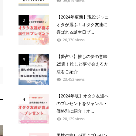
59,619 views
【2024年更新】現役ジャニ
2
オタが選ぶ！オタク友達に
喜ばれる誕生日プ...
26,370 views
【夢占い】推しの夢の意味
3
25選！推しと夢で会える方
法をご紹介
23,452 views
【2024年版】オタク友達へ
4
のプレゼントをジャンル・
価格別に紹介！オ...
20,129 views
男性の推しが喜ぶプレゼン