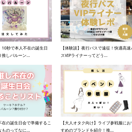
】10秒で本人不在の誕生日
【体験談】夜行バスで遠征！快適高速
推しバルーン...
スVIPライナーってどう...
不在の誕生日会で準備するこ
【大人オタク向け】ライブ参戦服にお
ものってなに...
すめのブランドを紹介！推...