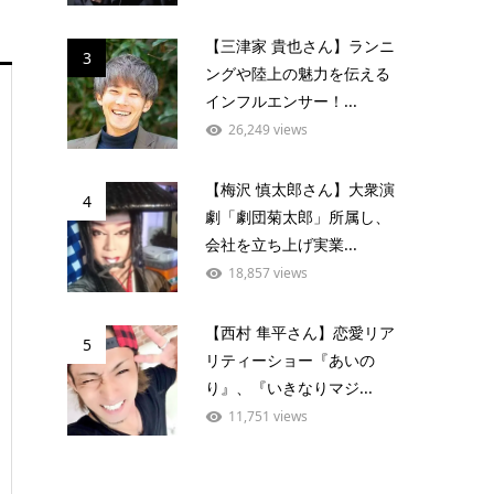
【三津家 貴也さん】ランニ
3
ングや陸上の魅力を伝える
インフルエンサー！...
26,249 views
【梅沢 慎太郎さん】大衆演
4
劇「劇団菊太郎」所属し、
会社を立ち上げ実業...
18,857 views
【西村 隼平さん】恋愛リア
5
リティーショー『あいの
り』、『いきなりマジ...
11,751 views