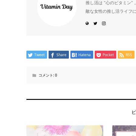
推し活は "心のビタミン
敵な女性の推し活ライフ
Tweet
Share
Hatena
Pocket
RSS
コメント:
0