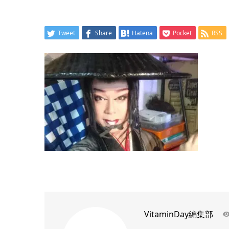
Tweet
Share
Hatena
Pocket
RSS
VitaminDay編集部