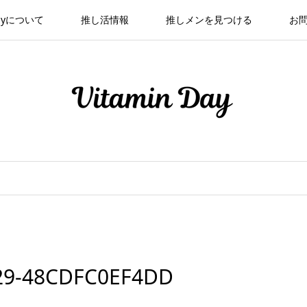
 Dayについて
推し活情報
推しメンを見つける
お
29-48CDFC0EF4DD