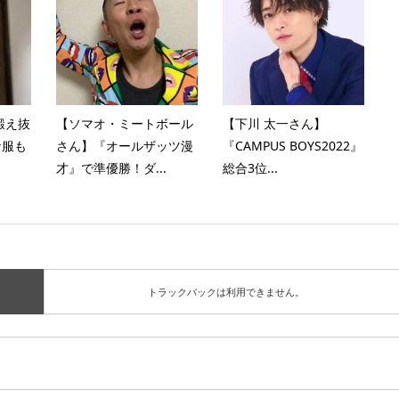
鍛え抜
【ソマオ・ミートボール
【下川 太一さん】
な服も
さん】『オールザッツ漫
『CAMPUS BOYS2022』
才』で準優勝！ダ...
総合3位...
トラックバックは利用できません。