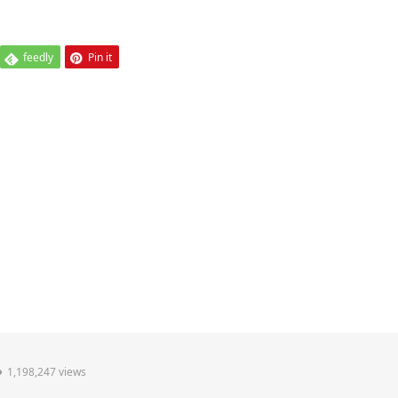
feedly
Pin it
1,198,247 views