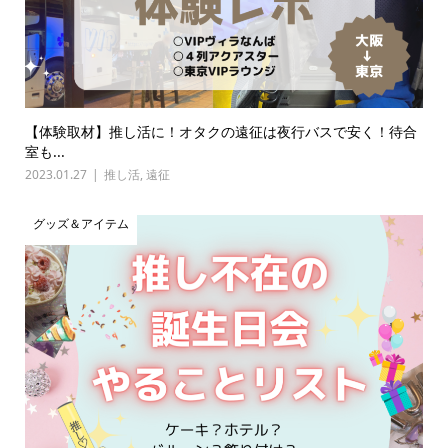
【体験取材】推し活に！オタクの遠征は夜行バスで安く！待合
室も...
2023.01.27
推し活
,
遠征
グッズ＆アイテム