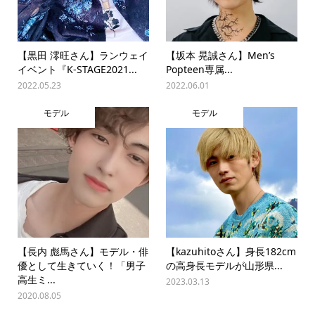
【黒田 澪旺さん】ランウェイ
【坂本 晃誠さん】Men’s
イベント『K-STAGE2021...
Popteen専属...
2022.05.23
2022.06.01
モデル
モデル
【長内 彪馬さん】モデル・俳
【kazuhitoさん】身長182cm
優として生きていく！「男子
の高身長モデルが山形県...
高生ミ...
2023.03.13
2020.08.05