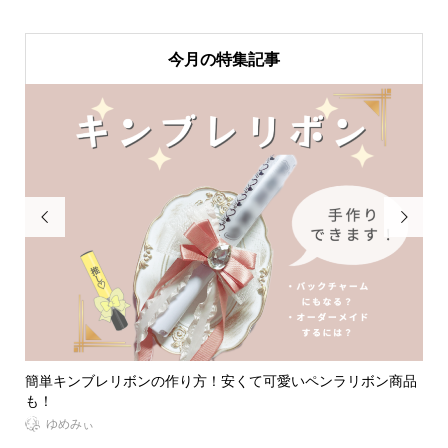
今月の特集記事


同拒
簡単キンブレリボンの作り方！安くて可愛いペンラリボン商品
【
も！
イエ.
ゆめみぃ