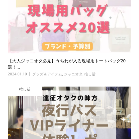
【大人ジャニオタ必見】うちわが入る現場用トートバッグ20
選！...
2024.01.19
グッズ＆アイテム
,
ジャニオタ
,
推し活
推し活