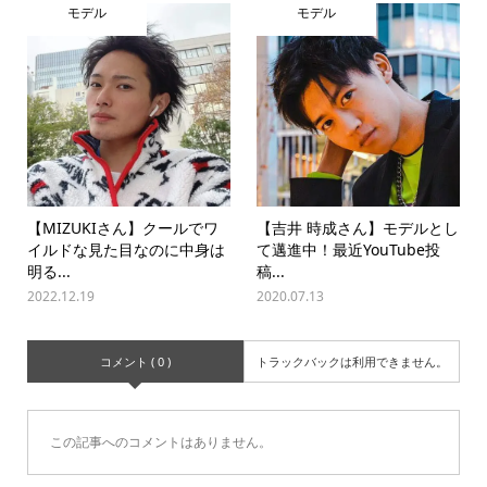
モデル
モデル
【MIZUKIさん】クールでワ
【吉井 時成さん】モデルとし
イルドな見た目なのに中身は
て邁進中！最近YouTube投
明る...
稿...
2022.12.19
2020.07.13
コメント ( 0 )
トラックバックは利用できません。
この記事へのコメントはありません。