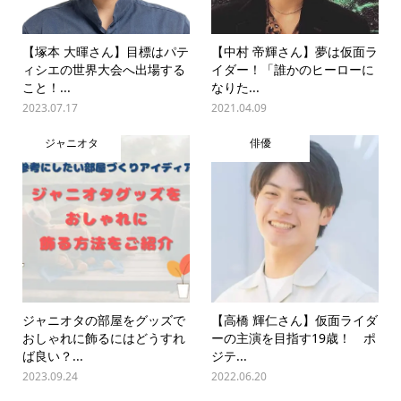
【塚本 大暉さん】目標はパテ
【中村 帝輝さん】夢は仮面ラ
ィシエの世界大会へ出場する
イダー！「誰かのヒーローに
こと！...
なりた...
2023.07.17
2021.04.09
ジャニオタ
俳優
ジャニオタの部屋をグッズで
【高橋 輝仁さん】仮面ライダ
おしゃれに飾るにはどうすれ
ーの主演を目指す19歳！ ポ
ば良い？...
ジテ...
2023.09.24
2022.06.20