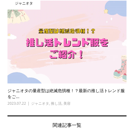
ジャニオタ
ジャニオタの量産型は絶滅危惧種！？最新の推し活トレンド服
をご...
2023.07.22
ジャニオタ
,
推し活
,
美容
関連記事一覧