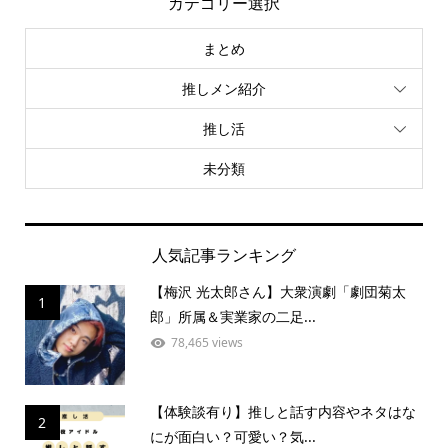
カテゴリー選択
まとめ
推しメン紹介
推し活
未分類
人気記事ランキング
【梅沢 光太郎さん】大衆演劇「劇団菊太
1
郎」所属＆実業家の二足...
78,465 views
【体験談有り】推しと話す内容やネタはな
2
にが面白い？可愛い？気...