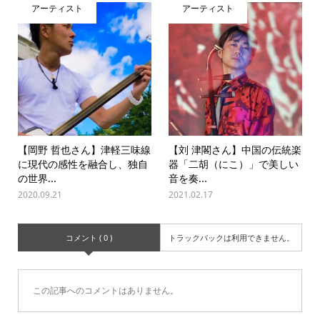
アーティスト
アーティスト
【岡野 哲也さん】津軽三味線
【刘 津閣さん】中国の伝統楽
に現代の感性を融合し、独自
器「二胡（にこ）」で美しい
の世界...
音を奏...
2020.09.21
2021.02.17
コメント ( 0 )
トラックバックは利用できません。
この記事へのコメントはありません。