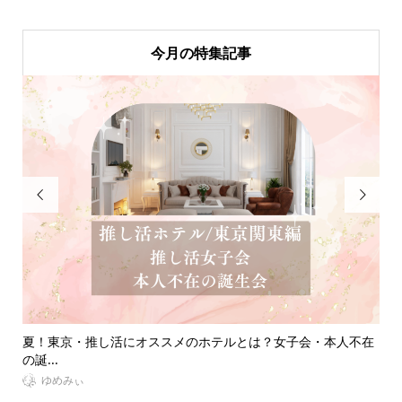
今月の特集記事


？女子会・本人不在
【大人ジャニオタ必見】うちわが入る現場用トート
選！...
VitaminDay編集部