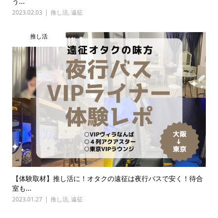
う...
2023.02.03
推し活
,
遠征
推し活
【体験取材】推し活に！オタクの遠征は夜行バスで安く！待合
室も...
2023.01.27
推し活
,
遠征