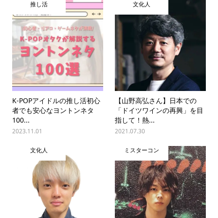
推し活
文化人
K-POPアイドルの推し活初心
【山野高弘さん】日本での
者でも安心なヨントンネタ
「ドイツワインの再興」を目
100...
指して！熱...
2023.11.01
2021.07.30
文化人
ミスターコン