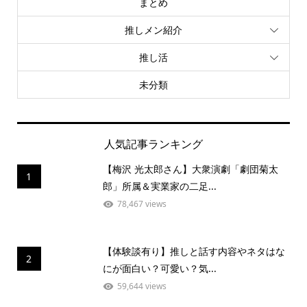
まとめ
推しメン紹介
推し活
未分類
人気記事ランキング
【梅沢 光太郎さん】大衆演劇「劇団菊太
1
郎」所属＆実業家の二足...
78,467 views
【体験談有り】推しと話す内容やネタはな
2
にが面白い？可愛い？気...
59,644 views