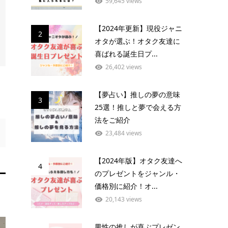
59,645 views
【2024年更新】現役ジャニ
2
オタが選ぶ！オタク友達に
喜ばれる誕生日プ...
26,402 views
【夢占い】推しの夢の意味
3
25選！推しと夢で会える方
法をご紹介
23,484 views
【2024年版】オタク友達へ
4
のプレゼントをジャンル・
価格別に紹介！オ...
20,143 views
男性の推しが喜ぶプレゼン