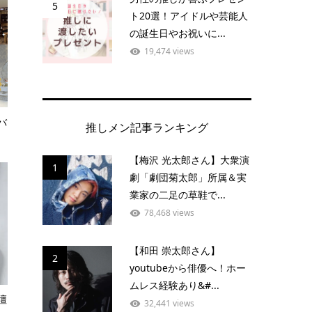
5
ト20選！アイドルや芸能人
の誕生日やお祝いに...
19,474 views
バ
推しメン記事ランキング
【梅沢 光太郎さん】大衆演
1
劇「劇団菊太郎」所属＆実
業家の二足の草鞋で...
78,468 views
【和田 崇太郎さん】
2
youtubeから俳優へ！ホー
ムレス経験あり&#...
壇
32,441 views