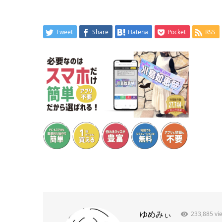
Tweet
Share
Hatena
Pocket
RSS
ゆめみぃ
233,885 vi