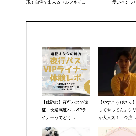
現！自宅で出来るセルフネイ...
愛いペンラ
【体験談】夜行バスで遠
【やすこうぴさん
征！快適高速バスVIPラ
ってやってん」シ
イナーってどう...
が大人気！ 今注...