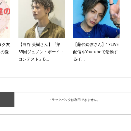
タク友
【白谷 美樹さん】『第
【藤代鈴弥さん】17LIVE
への愛
35回ジュノン・ボーイ・
配信やYoutubeで活動す
コンテスト』B...
るイ...
トラックバックは利用できません。