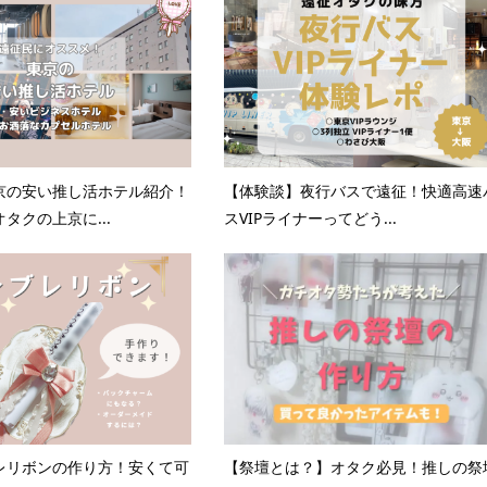
京の安い推し活ホテル紹介！
【体験談】夜行バスで遠征！快適高速
タクの上京に...
スVIPライナーってどう...
レリボンの作り方！安くて可
【祭壇とは？】オタク必見！推しの祭