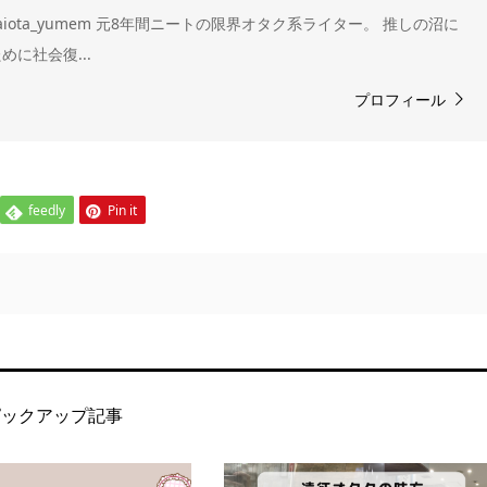
om/genkaiota_yumem 元8年間ニートの限界オタク系ライター。 推しの沼に
に社会復...
プロフィール
feedly
Pin it
ピックアップ記事