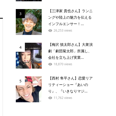
【三津家 貴也さん】ランニ
3
ングや陸上の魅力を伝える
インフルエンサー！...
26,253 views
【梅沢 慎太郎さん】大衆演
4
劇「劇団菊太郎」所属し、
会社を立ち上げ実業...
18,870 views
【西村 隼平さん】恋愛リア
5
リティーショー『あいの
り』、『いきなりマジ...
11,762 views